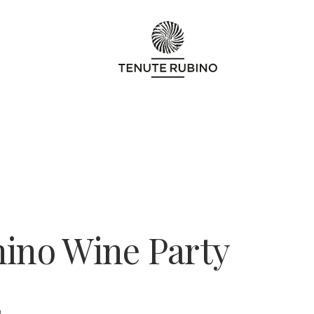
nino Wine Party
9