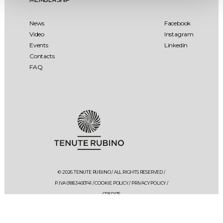
News
Facebook
Video
Instagram
Events
Linkedin
Contacts
FAQ
© 2026 TENUTE RUBINO / ALL RIGHTS RESERVED /
P.IVA 01863400741 /
COOKIE POLICY
/
PRIVACY POLICY
/
CREDITS