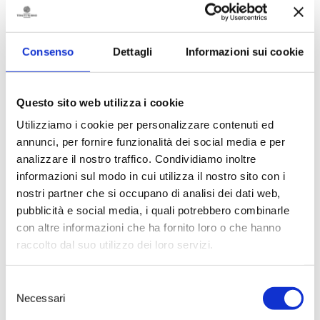
Name*
Consenso
Dettagli
Informazioni sui cookie
Surname*
Questo sito web utilizza i cookie
Utilizziamo i cookie per personalizzare contenuti ed
annunci, per fornire funzionalità dei social media e per
Email*
analizzare il nostro traffico. Condividiamo inoltre
informazioni sul modo in cui utilizza il nostro sito con i
nostri partner che si occupano di analisi dei dati web,
pubblicità e social media, i quali potrebbero combinarle
Phone
con altre informazioni che ha fornito loro o che hanno
raccolto dal suo utilizzo dei loro servizi.
Selezione
Message
Necessari
del
consenso