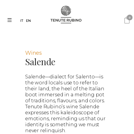
0
IT
EN
Wines
Salende
Salende—dialect for Salento—is
the word locals use to refer to
their land, the heel of the Italian
boot immersed in a melting pot
of traditions, flavours, and colors.
Tenute Rubino’s wine Salende
expresses this kaleidoscope of
emotions, reminding us that our
identity is something we must
never relinquish.