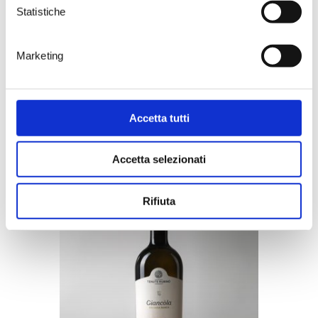
smoked, fish dishes. The ideal
Statistiche
accompaniment to tasty lobster tagliolini,
langoustine filled ravioli with lemon balm and
basil, a greater amberjack fillet with a citrus-
infused sauce and red tuna meatballs. To be
Marketing
tried with a delectable dish of vitello
tonnato.
Accetta tutti
You may be interested
Accetta selezionati
Rifiuta