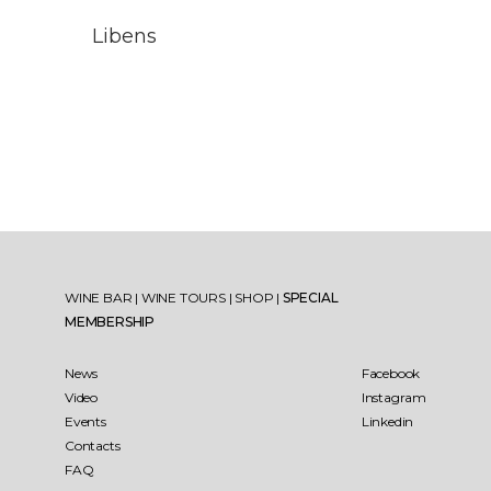
Libens
WINE BAR
|
WINE TOURS
|
SHOP
|
SPECIAL
MEMBERSHIP
News
Facebook
Video
Instagram
Events
Linkedin
Contacts
FAQ