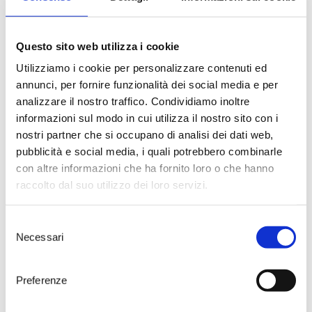
100 m above sea level
Soil Characteristics
Stoney medium consistency
Questo sito web utilizza i cookie
Training system
Utilizziamo i cookie per personalizzare contenuti ed
Spurred cordon
annunci, per fornire funzionalità dei social media e per
Harvest
analizzare il nostro traffico. Condividiamo inoltre
Manual, first week of September
informazioni sul modo in cui utilizza il nostro sito con i
nostri partner che si occupano di analisi dei dati web,
Vinification
pubblicità e social media, i quali potrebbero combinarle
Fermentation
con altre informazioni che ha fornito loro o che hanno
Between 16-18°C in steel tanks
raccolto dal suo utilizzo dei loro servizi.
Malolactic Fermentation
Not carried out
Ageing
Selezione
5-6 months in steel tanks; 3 months in the
Necessari
del
bottle
consenso
Preferenze
Food pairings
Perfect with flavourful and meaty, but also