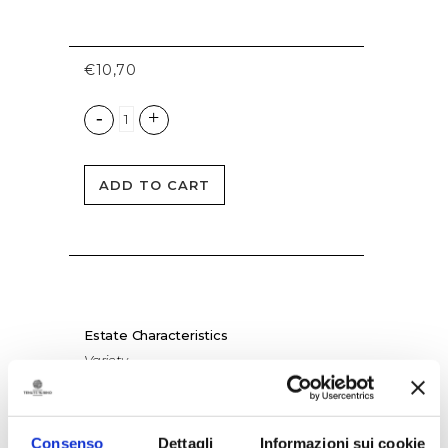
€
10,70
ADD TO CART
Estate Characteristics
Variety
Vermentino
Estate of origin
Uggìo-Punta Aquila
Consenso
Dettagli
Informazioni sui cookie
Altitude