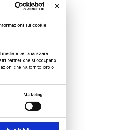
Informazioni sui cookie
l media e per analizzare il
nostri partner che si occupano
azioni che ha fornito loro o
rings
aging and its
rable harmony
wine suitable for all
ances.
Marketing
Accetta tutti