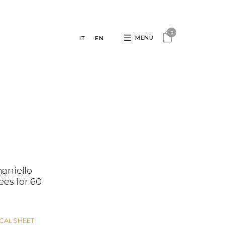
0
MENU
IT
EN
aniello
ees for 60
ICAL SHEET