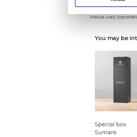
Spurred cordon
Harvest
Manual, early Septemb
You may be in
Special box
Sumarè