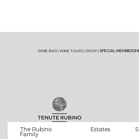
Torre Testa
Vise
Oltremé
Mir
WINE BAR
|
WINE TOURS
|
SHOP
|
SPECIAL MEMBERSH
V’itra
Sum
Jaddico Estate
Lamiro
Ugg
Lib
Padula di Geremia Estate
Oltremé Rosato
Tor
The Rubino
Estates
S
Family