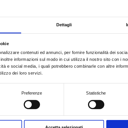
Dettagli
ookie
nalizzare contenuti ed annunci, per fornire funzionalità dei socia
inoltre informazioni sul modo in cui utilizza il nostro sito con i 
icità e social media, i quali potrebbero combinarle con altre inform
Vinification
Food pai
lizzo dei loro servizi.
Primary fermentation
The long 
Between 16-18°C in steel
incompa
tanks
make it a 
circumst
Preferenze
Statistiche
Sparkling Process
In the bottle
Ageing
At least 36 months
Accetta selezionati