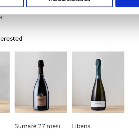
er
terested
Sumaré 27 mesi
Libens