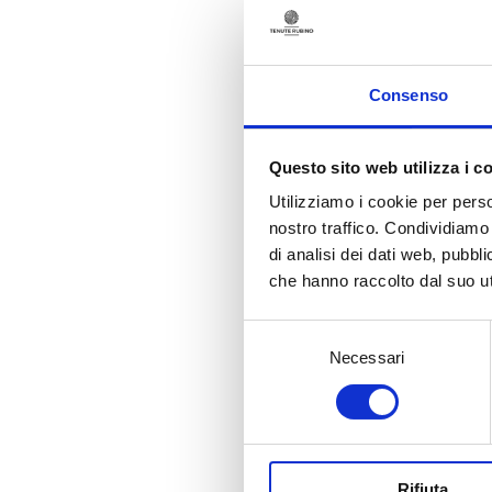
Consenso
Out of stock
Questo sito web utilizza i c
Utilizziamo i cookie per perso
nostro traffico. Condividiamo 
di analisi dei dati web, pubbl
Estate Characteristics
che hanno raccolto dal suo uti
Variety
Susumaniello
Selezione
Estate of origin
Necessari
del
Jaddico
consenso
Altitude
At sea level
Soil Characteristics
Sandy
Training system
Rifiuta