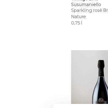
Susumaniello
Sparkling rosè B
Nature
0,75 l