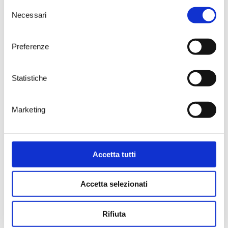
Selezione
Necessari
del
> DISCOVER / BUY
> DISCOVER / BUY
consenso
Preferenze
Statistiche
Marketing
Torre Testa
Visellio
Accetta tutti
Magnum
Magnum
Susumaniello
Primitivo
Red
Red
Accetta selezionati
DOC BRINDISI
IGT SALENTO
> DISCOVER / BUY
> DISCOVER / BUY
Rifiuta