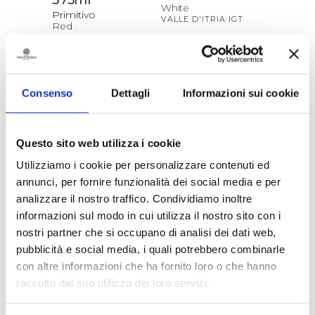
White
Primitivo
VALLE D'ITRIA IGT
Red
IGT SALENTO
> DISCOVER / BUY
> DISCOVER / BUY
Consenso
Dettagli
Informazioni sui cookie
Questo sito web utilizza i cookie
Utilizziamo i cookie per personalizzare contenuti ed
annunci, per fornire funzionalità dei social media e per
analizzare il nostro traffico. Condividiamo inoltre
informazioni sul modo in cui utilizza il nostro sito con i
nostri partner che si occupano di analisi dei dati web,
Saturnino
Punta Aquila
pubblicità e social media, i quali potrebbero combinarle
375ml
Magnum
con altre informazioni che ha fornito loro o che hanno
Negroamaro
Primitivo
raccolto dal suo utilizzo dei loro servizi.
Rosè
Red
DOC BRINDISI
IGT SALENTO