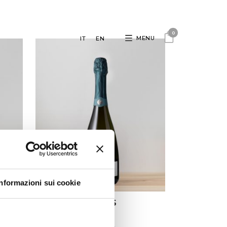
0
MENU
IT
EN
Informazioni sui cookie
HS
LIBENS