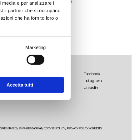
€
10,40
l media e per analizzare il
nostri partner che si occupano
azioni che ha fornito loro o
Marketing
Palombara
Facebook
Instagram
Lamo
Accetta tutti
Linkedin
Salende
Palombara Estate
Giancòla
 RESERVED / P.IVA 01863400741 /
COOKIE POLICY
/
PRIVACY POLICY
/
CREDITS