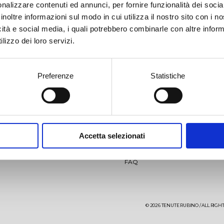
€
22,50
€
30,00
nalizzare contenuti ed annunci, per fornire funzionalità dei socia
inoltre informazioni sul modo in cui utilizza il nostro sito con i 
icità e social media, i quali potrebbero combinarle con altre inform
lizzo dei loro servizi.
Preferenze
Statistiche
llio
Jaddico
IP
News
Video
aglio
Punta Aquila
Accetta selezionati
Events
Contacts
aré 27 months
Sumaré 60 months
FAQ
ìo-Punta Aquila Estate
ens
The Ostuni vineyard
Saturnino
© 2026 TENUTE RUBINO / ALL RIGHTS
re Testa Rosato
Aleatico