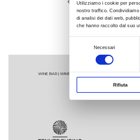
€
20,00
Utilizziamo i cookie per perso
nostro traffico. Condividiamo 
di analisi dei dati web, pubbl
che hanno raccolto dal suo uti
Selezione
Necessari
del
consenso
Torre Testa
Vise
WINE BAR
|
WINE TOURS
|
SHOP
|
SPECIAL MEMBERSH
Oltremé
Mir
Rifiuta
V’itra
Sum
Jaddico Estate
Lamiro
Ugg
Lib
Padula di Geremia Estate
Oltremé Rosato
Tor