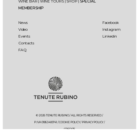
WINE BAR
|
WINE TOURS
|
SHOP
|
SPECIAL
MEMBERSHIP
News
Facebook
Video
Instagram
Events
Linkedin
Contacts
FAQ
© 2026 TENUTE RUBINO / ALL RIGHTS RESERVED /
P.IVA 01863400741 /
COOKIE POLICY
/
PRIVACY POLICY
/
CREDITS