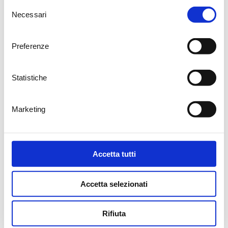
Selezione
Necessari
del
consenso
Preferenze
WINE BAR
|
WINE TOURS
|
SHOP
|
SPECIAL
MEMBERSHIP
Statistiche
News
Facebook
Video
Instagram
Events
Linkedin
Marketing
Contacts
FAQ
Accetta tutti
Accetta selezionati
Rifiuta