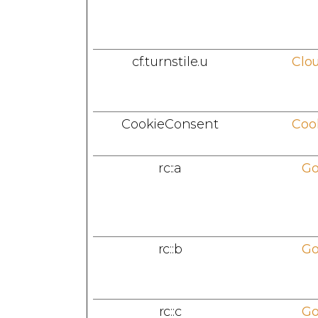
cf.turnstile.u
Clou
CookieConsent
Coo
rc::a
Go
rc::b
Go
rc::c
Go