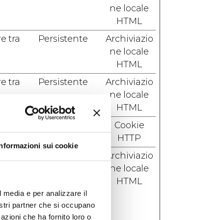
ne locale
HTML
e tra
Persistente
Archiviazio
ne locale
HTML
e tra
Persistente
Archiviazio
ne locale
HTML
er
1 giorno
Cookie
HTTP
Informazioni sui cookie
e di
Sessione
Archiviazio
tare
ne locale
l
HTML
per
l media e per analizzare il
nostri partner che si occupano
e di
azioni che ha fornito loro o