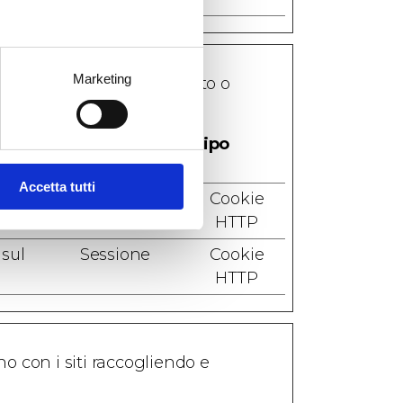
Marketing
fluenzano il comportamento o
Durata massima
Tipo
di archiviazione
Accetta tutti
 sul
1 giorno
Cookie
HTTP
 sul
Sessione
Cookie
HTTP
ono con i siti raccogliendo e