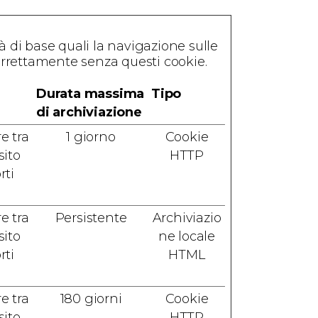
à di base quali la navigazione sulle
correttamente senza questi cookie.
Durata massima
Tipo
di archiviazione
e tra
1 giorno
Cookie
sito
HTTP
rti
e tra
Persistente
Archiviazio
sito
ne locale
rti
HTML
e tra
180 giorni
Cookie
sito
HTTP