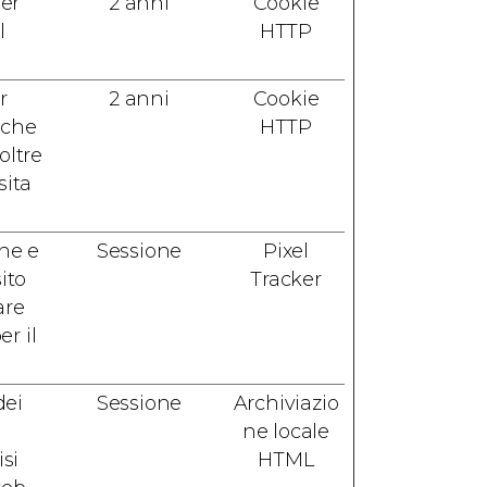
per
2 anni
Cookie
l
HTTP
r
2 anni
Cookie
 che
HTTP
oltre
sita
one e
Sessione
Pixel
ito
Tracker
are
r il
dei
Sessione
Archiviazio
ne locale
isi
HTML