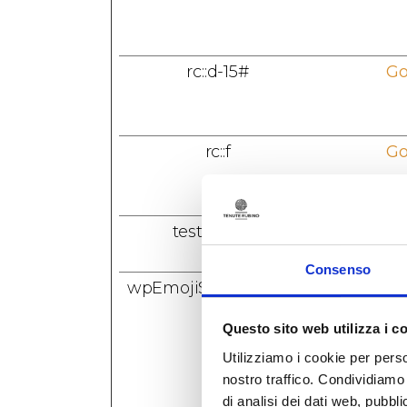
rc::d-15#
Go
rc::f
Go
test_cookie
Go
Consenso
wpEmojiSettingsSupp
www.tenu
orts
Questo sito web utilizza i c
Utilizziamo i cookie per perso
nostro traffico. Condividiamo 
di analisi dei dati web, pubbl