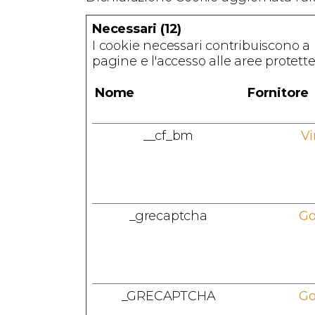
Necessari (12)
I cookie necessari contribuiscono a 
pagine e l'accesso alle aree protett
Nome
Fornitore
__cf_bm
V
_grecaptcha
Go
_GRECAPTCHA
Go