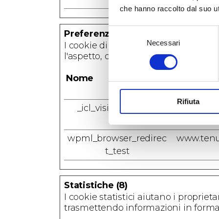
che hanno raccolto dal suo uti
Selezione
Preferenze (2)
Necessari
del
I cookie di preferenza consentono 
consenso
l'aspetto, quali la lingua preferita o l
Nome
Fornitore
Rifiuta
_icl_visitor_lang_js
www.tenu
wpml_browser_redirec
www.tenu
t_test
Statistiche (8)
I cookie statistici aiutano i propriet
trasmettendo informazioni in form