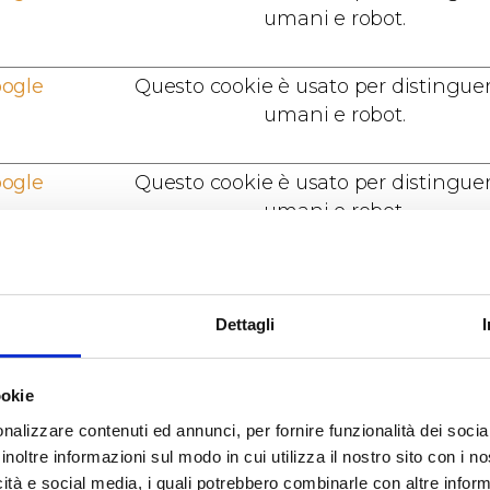
umani e robot.
ogle
Questo cookie è usato per distinguer
umani e robot.
ogle
Questo cookie è usato per distinguer
umani e robot.
ogle
Utilizzato per verificare se il brows
dell'utente supporta i cookie.
Dettagli
terubino.co
Questo cookie fa parte di un insiem
m
cookie finalizzati a fornire e presen
ookie
contenuti. I cookie mantengono i
corretto stato dei font, dei cursori 
nalizzare contenuti ed annunci, per fornire funzionalità dei socia
inoltre informazioni sul modo in cui utilizza il nostro sito con i 
blog/immagini, dei temi cromatici 
icità e social media, i quali potrebbero combinarle con altre inform
altre impostazioni del sito.