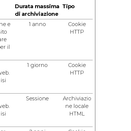
Durata massima
Tipo
di archiviazione
one e
1 anno
Cookie
ito
HTTP
are
r il
1 giorno
Cookie
web.
HTTP
isi
Sessione
Archiviazio
web.
ne locale
isi
HTML