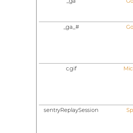
_ga
Go
_ga_#
Go
c.gif
Mic
sentryReplaySession
Sp