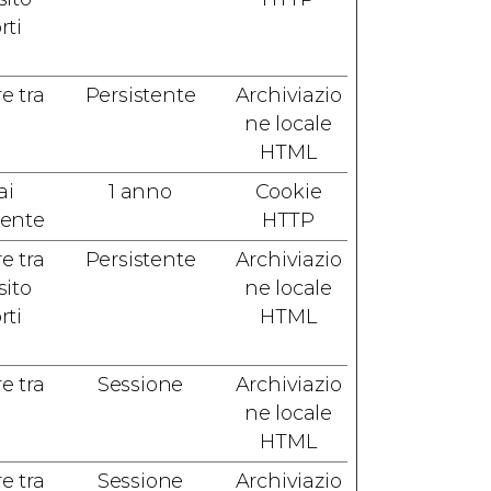
rti
e tra
Persistente
Archiviazio
ne locale
HTML
ai
1 anno
Cookie
rente
HTTP
e tra
Persistente
Archiviazio
sito
ne locale
rti
HTML
e tra
Sessione
Archiviazio
ne locale
HTML
e tra
Sessione
Archiviazio