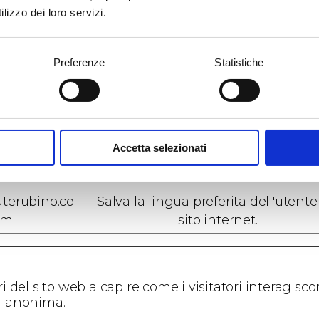
lizzo dei loro servizi.
Preferenze
Statistiche
al sito web di memorizzare informazioni che ne in
a località nella quale ti trovi.
Scopo
Accetta selezionati
terubino.co
Salva la lingua preferita dell'utente
m
sito internet.
terubino.co
Salva la lingua preferita dell'utente
m
sito internet.
ari del sito web a capire come i visitatori interagisc
a anonima.