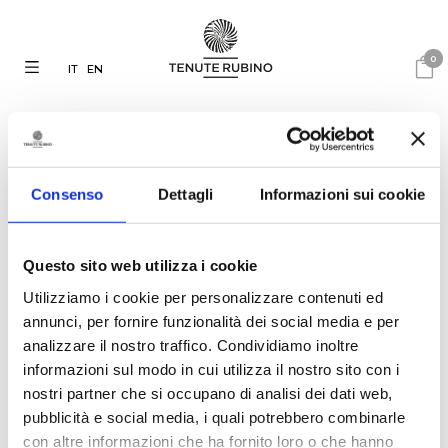
0
IT
EN
Consenso
Dettagli
Informazioni sui cookie
24.06.2019
TENUTE RUBINO SU
Questo sito web utilizza i cookie
CAPTAIN CORK
Utilizziamo i cookie per personalizzare contenuti ed
annunci, per fornire funzionalità dei social media e per
analizzare il nostro traffico. Condividiamo inoltre
Twenty years ago, Luigi Rubino
informazioni sul modo in cui utilizza il nostro sito con i
from Brindisi filled a few
nostri partner che si occupano di analisi dei dati web,
thousand bottles of wine. Today it
is 1.3 million per year. The captain
pubblicità e social media, i quali potrebbero combinarle
explains the unstoppable rise of
con altre informazioni che ha fornito loro o che hanno