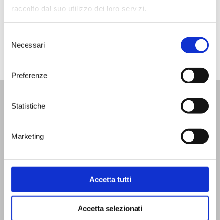
the winemaker from Puglia.
raccolto dal suo utilizzo dei loro servizi.
Read Full article ->
here
Selezione
Necessari
del
consenso
Preferenze
Statistiche
WINE BAR
|
WINE TOURS
|
SHOP
|
SPECIAL
MEMBERSHIP
Marketing
News
Facebook
Video
Instagram
Events
Linkedin
Contacts
Accetta tutti
FAQ
Accetta selezionati