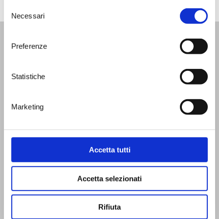
Selezione
Necessari
del
consenso
Preferenze
WINE BAR
|
WINE TOURS
|
SHOP
|
SPECIAL
MEMBERSHIP
Statistiche
News
Facebook
Video
Instagram
Marketing
Events
Linkedin
Contacts
FAQ
Accetta tutti
Accetta selezionati
Rifiuta