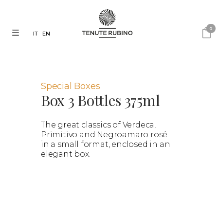
0
IT
EN
Special Boxes
Box 3 Bottles 375ml
The great classics of Verdeca,
Primitivo and Negroamaro rosé
in a small format, enclosed in an
elegant box.