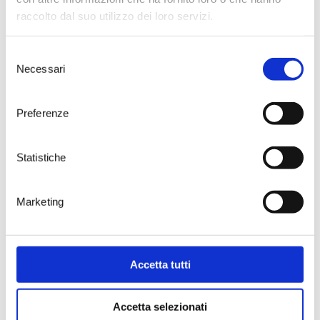
raccolto dal suo utilizzo dei loro servizi.
Selezione
Necessari
del
consenso
Preferenze
Statistiche
€
25,00
Marketing
ADD TO CART
Accetta tutti
Accetta selezionati