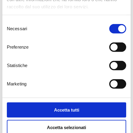
raccolto dal suo utilizzo dei loro servizi.
Selezione
Necessari
del
consenso
Preferenze
Statistiche
€
25,00
Marketing
ADD TO CART
Accetta tutti
Accetta selezionati