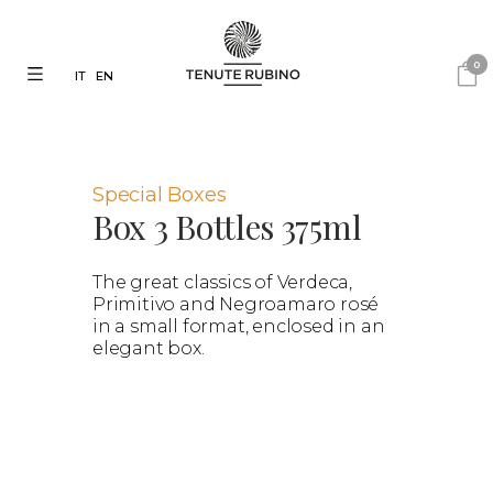
0
IT
EN
Special Boxes
Box 3 Bottles 375ml
The great classics of Verdeca,
Primitivo and Negroamaro rosé
in a small format, enclosed in an
elegant box.