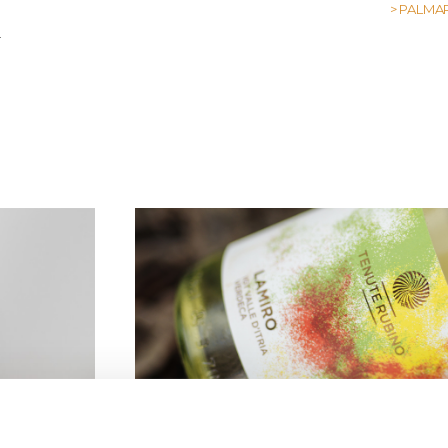
> PALMA
T