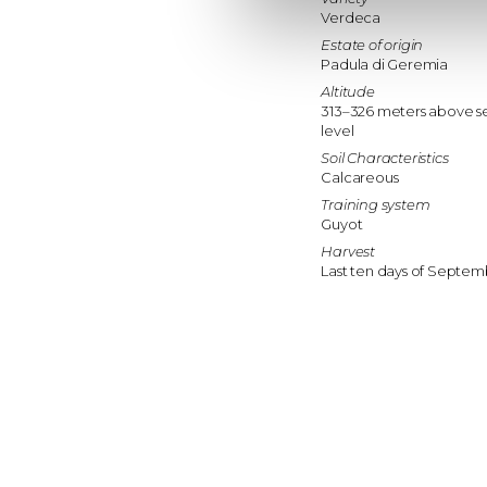
Verdeca
Estate of origin
Padula di Geremia
Altitude
313–326 meters above s
level
Soil Characteristics
Calcareous
Training system
Guyot
Harvest
Last ten days of Septe