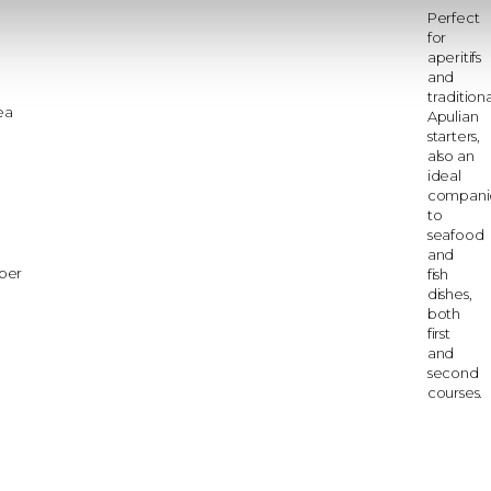
Perfect
for
aperitifs
and
traditiona
ea
Apulian
starters,
also an
ideal
compani
to
seafood
and
mber
fish
dishes,
both
first
and
second
courses.