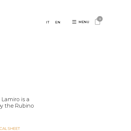
0
MENU
IT
EN
 Lamiro is a
by the Rubino
ICAL SHEET