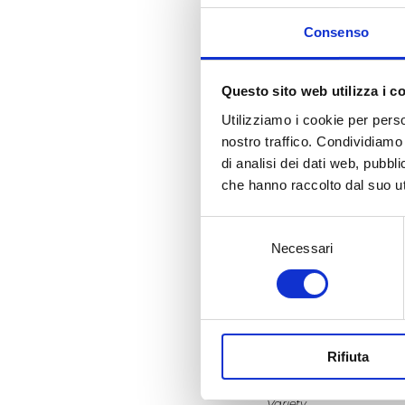
Consenso
Questo sito web utilizza i c
Utilizziamo i cookie per perso
nostro traffico. Condividiamo 
€
6,50
di analisi dei dati web, pubbl
che hanno raccolto dal suo uti
Selezione
ADD TO CART
Necessari
del
consenso
Rifiuta
Estate Characteristics
Variety