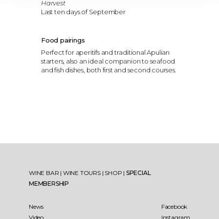
Harvest
Last ten days of September
Food pairings
Perfect for aperitifs and traditional Apulian
starters, also an ideal companion to seafood
and fish dishes, both first and second courses.
WINE BAR
|
WINE TOURS
|
SHOP
|
SPECIAL
MEMBERSHIP
News
Facebook
Video
Instagram