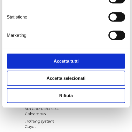
Statistiche
ADD TO CART
Marketing
Accetta tutti
Estate Characteristics
Variety
Verdeca
Accetta selezionati
Estate of origin
Padula di Geremia
Rifiuta
Altitude
313–326 meters above sea level
Soil Characteristics
Calcareous
Training system
Guyot