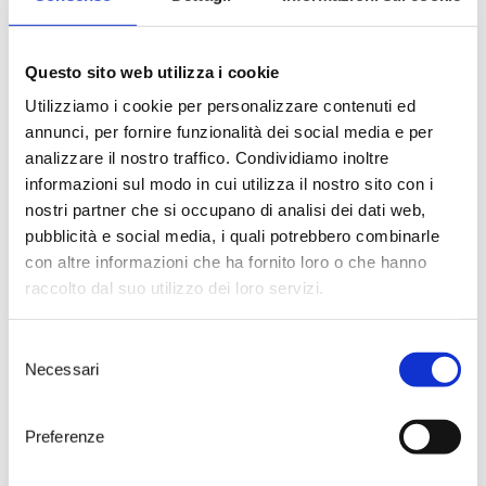
100 m above sea level
Soil Characteristics
Stoney medium consistency
Questo sito web utilizza i cookie
Training system
Utilizziamo i cookie per personalizzare contenuti ed
Spurred cordon
annunci, per fornire funzionalità dei social media e per
Harvest
analizzare il nostro traffico. Condividiamo inoltre
Manual, first week of September
informazioni sul modo in cui utilizza il nostro sito con i
nostri partner che si occupano di analisi dei dati web,
Vinification
pubblicità e social media, i quali potrebbero combinarle
Fermentation
con altre informazioni che ha fornito loro o che hanno
Between 16-18°C in steel tanks
raccolto dal suo utilizzo dei loro servizi.
Malolactic Fermentation
Not carried out
Ageing
Selezione
5-6 months in steel tanks; 3 months in the
Necessari
del
bottle
consenso
Preferenze
Food pairings
Perfect with flavourful and meaty, but also