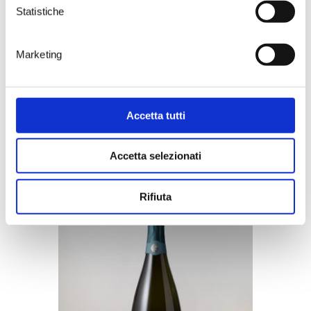
smoked, fish dishes. The ideal
Statistiche
accompaniment to tasty lobster tagliolini,
langoustine filled ravioli with lemon balm and
basil, a greater amberjack fillet with a citrus-
infused sauce and red tuna meatballs. To be
Marketing
tried with a delectable dish of vitello
tonnato.
Accetta tutti
You may be interested
Accetta selezionati
Rifiuta