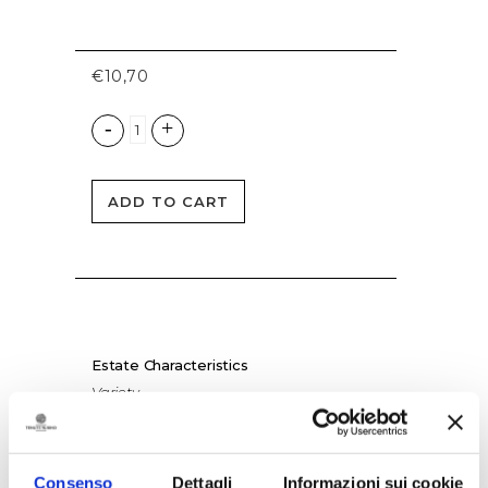
€
10,70
ADD TO CART
Estate Characteristics
Variety
Vermentino
Estate of origin
Uggìo-Punta Aquila
Consenso
Dettagli
Informazioni sui cookie
Altitude