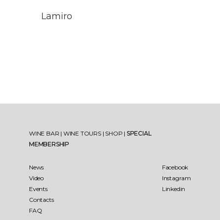
Lamiro
WINE BAR
|
WINE TOURS
|
SHOP
|
SPECIAL
MEMBERSHIP
News
Facebook
Video
Instagram
Events
Linkedin
Contacts
FAQ