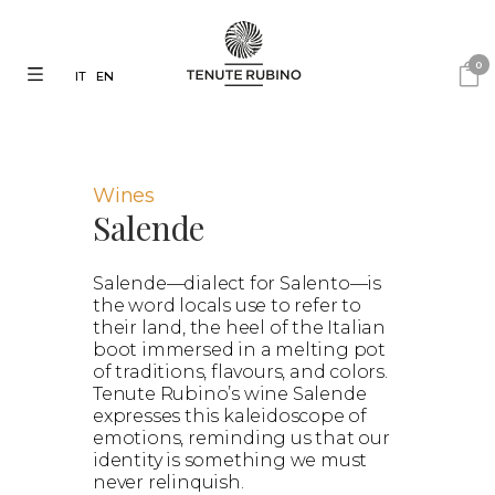
0
IT
EN
Wines
Salende
Salende—dialect for Salento—is
the word locals use to refer to
their land, the heel of the Italian
boot immersed in a melting pot
of traditions, flavours, and colors.
Tenute Rubino’s wine Salende
expresses this kaleidoscope of
emotions, reminding us that our
identity is something we must
never relinquish.