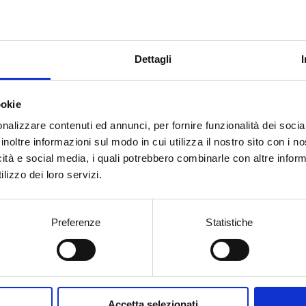
Dettagli
ookie
nalizzare contenuti ed annunci, per fornire funzionalità dei socia
inoltre informazioni sul modo in cui utilizza il nostro sito con i 
icità e social media, i quali potrebbero combinarle con altre inform
Vinification
Food pai
lizzo dei loro servizi.
Primary fermentation
The long 
Between 16-18°C in steel
incompa
tanks
make it a 
circumst
Preferenze
Statistiche
Sparkling Process
In the bottle
Ageing
At least 36 months
Accetta selezionati