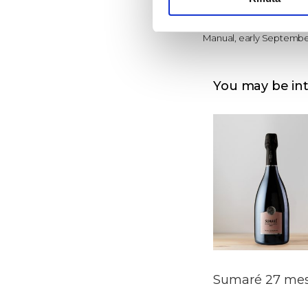
Spurred cordon
Harvest
Manual, early Septemb
You may be in
Sumaré 27 mes