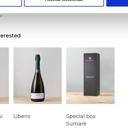
er
terested
i
Libens
Special box
Sumarè