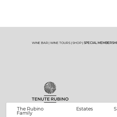
Torre Testa
Vise
Oltremé
Mir
WINE BAR
|
WINE TOURS
|
SHOP
|
SPECIAL MEMBERSH
V’itra
Sum
Jaddico Estate
Lamiro
Ugg
Lib
Padula di Geremia Estate
Oltremé Rosato
Tor
The Rubino
Estates
S
Family