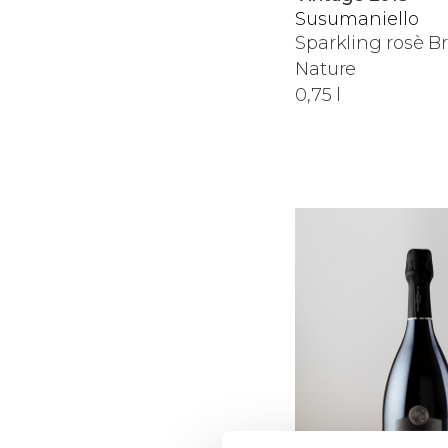
Susumaniello
Sparkling rosè B
Nature
0,75 l