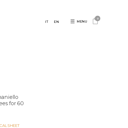
0
MENU
IT
EN
aniello
ees for 60
ICAL SHEET