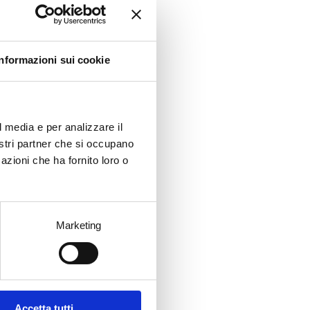
Informazioni sui cookie
l media e per analizzare il
nostri partner che si occupano
azioni che ha fornito loro o
rings
aging and its
rable harmony
wine suitable for all
ances.
Marketing
Accetta tutti