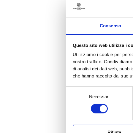
Consenso
Out of stock
Questo sito web utilizza i c
Utilizziamo i cookie per perso
nostro traffico. Condividiamo 
di analisi dei dati web, pubbl
Estate Characteristics
che hanno raccolto dal suo uti
Variety
Susumaniello
Selezione
Estate of origin
Necessari
del
Jaddico
consenso
Altitude
At sea level
Soil Characteristics
Sandy
Training system
Rifiuta