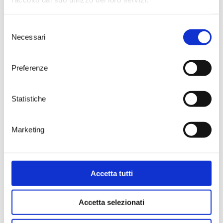
> DISCOVER
Selezione
Necessari
del
consenso
Preferenze
WINE BAR
|
WINE TOURS
|
SHOP
|
SPECIAL
Statistiche
MEMBERSHIP
News
Facebook
Marketing
Video
Instagram
Events
Linkedin
Contacts
FAQ
Accetta tutti
Accetta selezionati