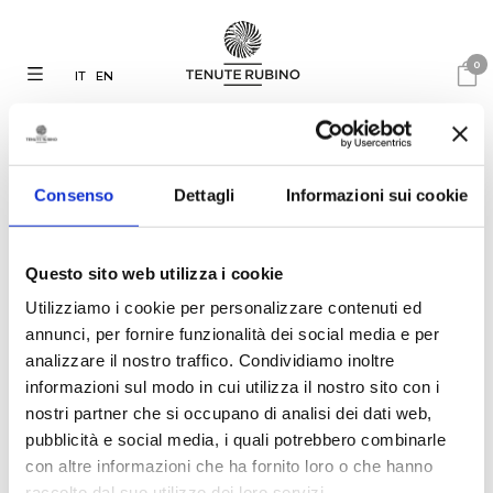
0
IT
EN
Consenso
Dettagli
Informazioni sui cookie
Questo sito web utilizza i cookie
Utilizziamo i cookie per personalizzare contenuti ed
annunci, per fornire funzionalità dei social media e per
analizzare il nostro traffico. Condividiamo inoltre
informazioni sul modo in cui utilizza il nostro sito con i
04.03.2025
nostri partner che si occupano di analisi dei dati web,
Tenute Rubino participates in
pubblicità e social media, i quali potrebbero combinarle
the event “Sangiovese and its
Lineage”
con altre informazioni che ha fornito loro o che hanno
raccolto dal suo utilizzo dei loro servizi.