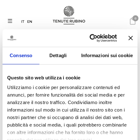
0
IT
EN
Consenso
Dettagli
Informazioni sui cookie
Questo sito web utilizza i cookie
Utilizziamo i cookie per personalizzare contenuti ed
annunci, per fornire funzionalità dei social media e per
analizzare il nostro traffico. Condividiamo inoltre
informazioni sul modo in cui utilizza il nostro sito con i
04.03.2025
nostri partner che si occupano di analisi dei dati web,
Tenute Rubino participates in
pubblicità e social media, i quali potrebbero combinarle
the event “Sangiovese and its
Lineage”
con altre informazioni che ha fornito loro o che hanno
raccolto dal suo utilizzo dei loro servizi.