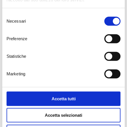
> DISCOVER
Selezione
Necessari
del
consenso
Preferenze
WINE BAR
|
WINE TOURS
|
SHOP
|
SPECIAL
Statistiche
MEMBERSHIP
News
Facebook
Marketing
Video
Instagram
Events
Linkedin
Contacts
FAQ
Accetta tutti
Accetta selezionati