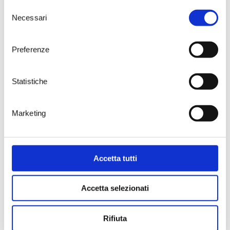
Selezione
Necessari
del
consenso
Preferenze
WINE BAR
|
WINE TOURS
|
SHOP
|
SPECIAL
MEMBERSHIP
Statistiche
News
Facebook
Video
Instagram
Marketing
Events
Linkedin
Contacts
FAQ
Accetta tutti
Accetta selezionati
Rifiuta