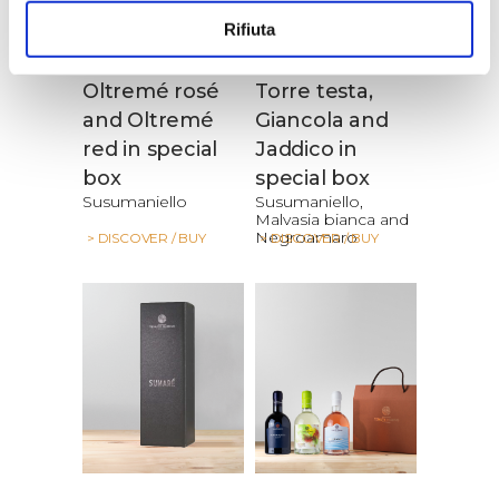
Rifiuta
Oltremé rosé
Torre testa,
and Oltremé
Giancola and
red in special
Jaddico in
box
special box
Susumaniello
Susumaniello,
Malvasia bianca and
Negroamaro
> DISCOVER / BUY
> DISCOVER / BUY