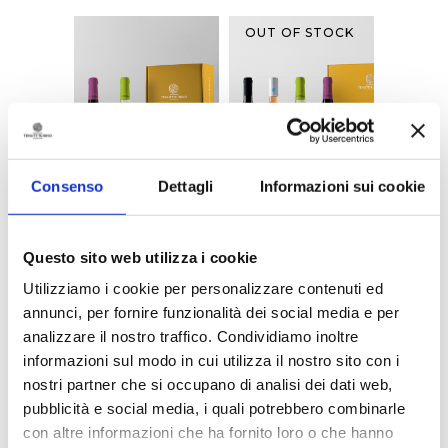
OUT OF STOCK
Consenso
Dettagli
Informazioni sui cookie
Lamiro and
Oltremé,
Lamo in special
Lamiro and
Questo sito web utilizza i cookie
box
Lamo in special
Utilizziamo i cookie per personalizzare contenuti ed
Ottavianello and
box
Verdeca
annunci, per fornire funzionalità dei social media e per
Susumaniello,
analizzare il nostro traffico. Condividiamo inoltre
Verdeca and
Ottavianello
> DISCOVER / BUY
> DISCOVER / BUY
informazioni sul modo in cui utilizza il nostro sito con i
nostri partner che si occupano di analisi dei dati web,
pubblicità e social media, i quali potrebbero combinarle
con altre informazioni che ha fornito loro o che hanno