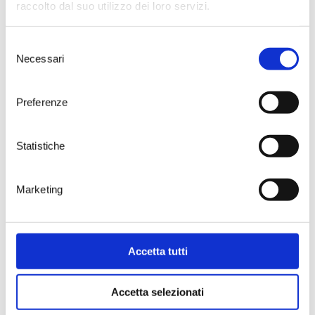
raccolto dal suo utilizzo dei loro servizi.
Selezione
Necessari
del
consenso
Preferenze
Giancòla in
Single Prestige
special box
Box
Malvasia bianca
Statistiche
White
IGT SALENTO
Marketing
> DISCOVER / BUY
> DISCOVER / BUY
Accetta tutti
Accetta selezionati