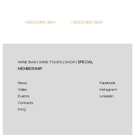
> DISCOVER / BUY
> DISCOVER / BUY
WINE BAR
|
WINE TOURS
|
SHOP
|
SPECIAL
MEMBERSHIP
News
Facebook
Video
Instagram
Events
Linkedin
Contacts
FAQ