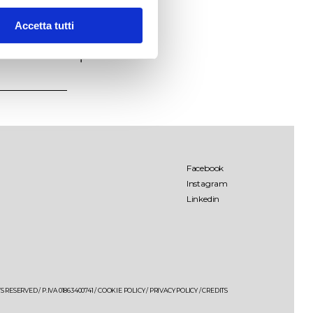
Accetta tutti
Palombara
Lamo
Facebook
Instagram
Linkedin
Salende
Palombara Estate
Giancòla
 RESERVED / P.IVA 01863400741 /
COOKIE POLICY
/
PRIVACY POLICY
/
CREDITS