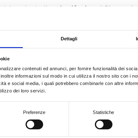
estates, wine tastings, local food specialties, music.
nvites all wine lovers and anyone wishing to know
endar of events designed to showcase the best of P
Dettagli
ando San Martino
ookie
nalizzare contenuti ed annunci, per fornire funzionalità dei socia
 aperte
inoltre informazioni sul modo in cui utilizza il nostro sito con i 
icità e social media, i quali potrebbero combinarle con altre inform
lizzo dei loro servizi.
demmia delle donne
Preferenze
Statistiche
no Wine Party