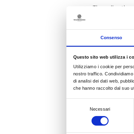
The cellar, the 
Tenute Rubino i
an exciting cal
winemaking.
Consenso
Aspett
Questo sito web utilizza i c
Utilizziamo i cookie per perso
Cantine
nostro traffico. Condividiamo 
di analisi dei dati web, pubbl
che hanno raccolto dal suo uti
La ven
Selezione
Necessari
del
consenso
Saturni