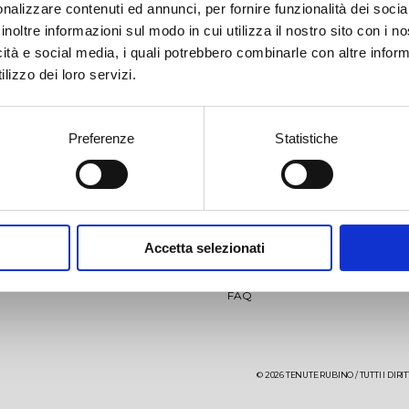
nalizzare contenuti ed annunci, per fornire funzionalità dei socia
inoltre informazioni sul modo in cui utilizza il nostro sito con i 
icità e social media, i quali potrebbero combinarle con altre inform
lizzo dei loro servizi.
Preferenze
Statistiche
llio
Jaddico
News
Video
Accetta selezionati
aglio
Punta Aquila
Eventi
Contatti
FAQ
aré 27 mesi
Sumaré 60 mesi
uta Uggìo-Punta Aquila
iro
Vigneto di Ostuni
Giancòla
© 2026 TENUTE RUBINO / TUTTI I DIRITTI
re Testa Rosato
Aleatico