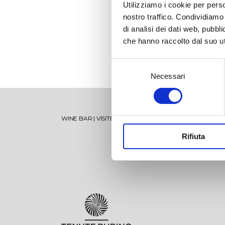
Utilizziamo i cookie per perso
nostro traffico. Condividiamo 
di analisi dei dati web, pubbl
che hanno raccolto dal suo uti
Selezione
Necessari
del
consenso
Torre Testa
Vise
WINE BAR
|
VISITE
|
SHOP
|
SPECIAL MEMBERSHIP
Rifiuta
Oltremé
Mir
V’itra
Sum
Tenuta Jaddico
Salende
Ten
Lam
Tenuta Padula di Geremia
Oltremé Rosato
Tor