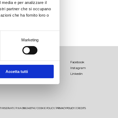
l media e per analizzare il
nostri partner che si occupano
azioni che ha fornito loro o
Marketing
Palombara
Termini & Condizioni
Facebook
dello shop
Instagram
Accetta tutti
Lamo
Linkedin
Libens
Tenuta Palombara
Saturnino
 RISERVATI / P.IVA 01863400741 /
COOKIE POLICY
/
PRIVACY POLICY
/
CREDITS