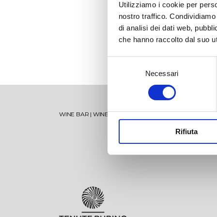
Utilizziamo i cookie per perso
nostro traffico. Condividiamo 
di analisi dei dati web, pubbl
che hanno raccolto dal suo uti
Selezione
Necessari
del
consenso
Torre Testa
Vise
WINE BAR
|
WINE TOURS
|
SHOP
|
SPECIAL MEMBERSH
Oltremé
Mir
Rifiuta
V’itra
Sum
Jaddico Estate
Lamiro
Ugg
Lib
Padula di Geremia Estate
Oltremé Rosato
Tor