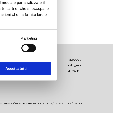
l media e per analizzare il
nostri partner che si occupano
azioni che ha fornito loro o
Marketing
Palombara
Facebook
Instagram
Lamo
Accetta tutti
Linkedin
Salende
Palombara Estate
Giancòla
 RESERVED / P.IVA 01863400741 /
COOKIE POLICY
/
PRIVACY POLICY
/
CREDITS