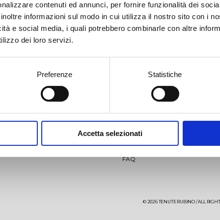
nalizzare contenuti ed annunci, per fornire funzionalità dei socia
inoltre informazioni sul modo in cui utilizza il nostro sito con i 
icità e social media, i quali potrebbero combinarle con altre inform
lizzo dei loro servizi.
Preferenze
Statistiche
llio
Jaddico
IP
News
Video
aglio
Punta Aquila
Accetta selezionati
Events
Contacts
aré 27 months
Sumaré 60 months
FAQ
ìo-Punta Aquila Estate
ens
The Ostuni vineyard
Saturnino
© 2026 TENUTE RUBINO / ALL RIGHTS
re Testa Rosato
Aleatico