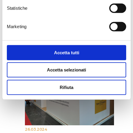
Statistiche
27.04.2024
Wine and singer-songwriter
Marketing
music, “Cantine aperte” returns
at Tenute Rubino
> DISCOVER
Accetta tutti
Accetta selezionati
Rifiuta
26.03.2024