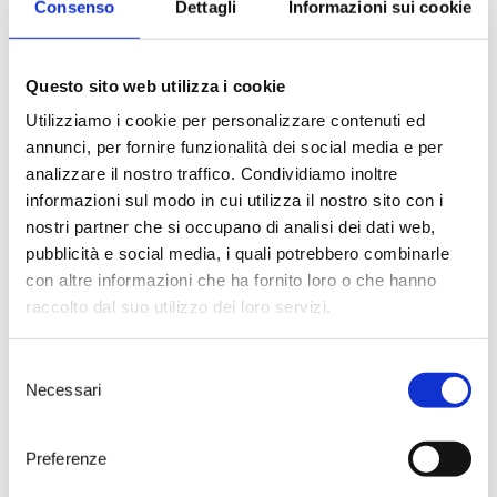
Consenso
Dettagli
Informazioni sui cookie
31.07.2024
Questo sito web utilizza i cookie
For the third consecutive year,
Tenute Rubino is a Sustainable
Utilizziamo i cookie per personalizzare contenuti ed
Winery certified by Equalitas.
annunci, per fornire funzionalità dei social media e per
> DISCOVER
analizzare il nostro traffico. Condividiamo inoltre
informazioni sul modo in cui utilizza il nostro sito con i
nostri partner che si occupano di analisi dei dati web,
pubblicità e social media, i quali potrebbero combinarle
con altre informazioni che ha fornito loro o che hanno
raccolto dal suo utilizzo dei loro servizi.
Selezione
Necessari
del
consenso
Preferenze