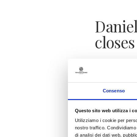
Danie
close
From
26 June 
EXTRAVERGINE |
Daniele Papuli
.
Consenso
The exhibition 
Wine: Transfo
created to expl
Questo sito web utilizza i c
> DISCOVER
Utilizziamo i cookie per perso
nostro traffico. Condividiamo 
di analisi dei dati web, pubbl