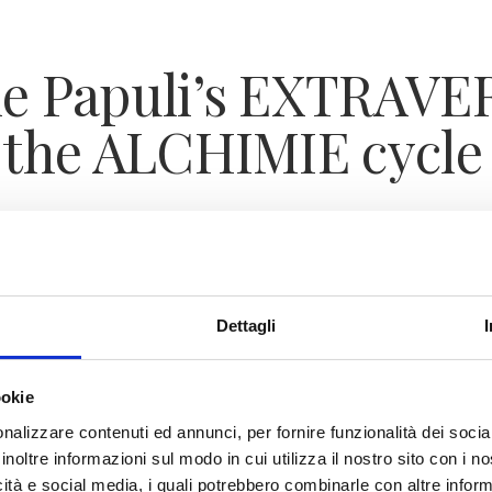
le Papuli’s EXTRAV
s the ALCHIMIE cycle
to 19 September 2026
, the barrel cellar of Tenute
 Nature, Roots, Return to the Origin
, a solo exh
Dettagli
marks the fourth and final chapter of
ALCHIMIE | A
rmations
, the contemporary art series by the
Rubin
ore the dialogue between creativity, matter and wi
ookie
nalizzare contenuti ed annunci, per fornire funzionalità dei socia
inoltre informazioni sul modo in cui utilizza il nostro sito con i 
icità e social media, i quali potrebbero combinarle con altre inform