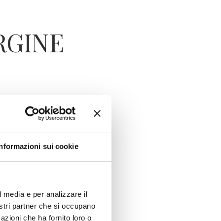
ERGINE
 Rubino will host
ibition by
Informazioni sui cookie
rt, Matter,
o Art Project
,
ne culture.
l media e per analizzare il
nostri partner che si occupano
azioni che ha fornito loro o