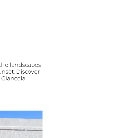
the landscapes
unset. Discover
 Giancola.