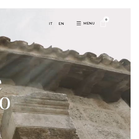
0
MENU
IT
EN
e
lo