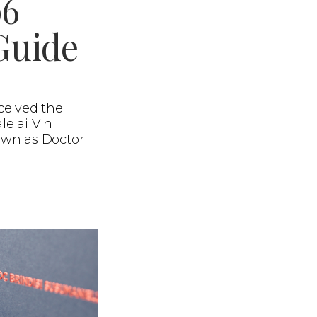
96
Guide
ceived the
le ai Vini
nown as Doctor