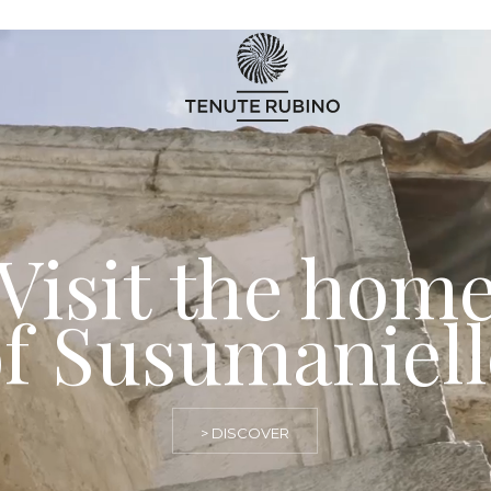
Visit the hom
f Susumaniel
> DISCOVER