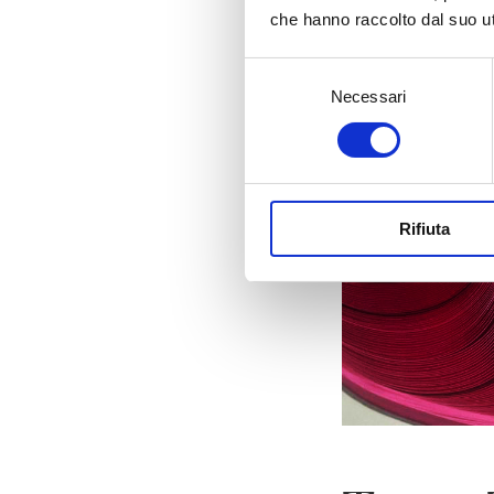
che hanno raccolto dal suo uti
Selezione
Necessari
del
consenso
Rifiuta