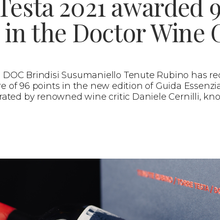
Testa 2021 awarded 
 in the Doctor Wine 
21 DOC Brindisi Susumaniello Tenute Rubino has re
re of 96 points in the new edition of Guida Essenzia
curated by renowned wine critic Daniele Cernilli, k