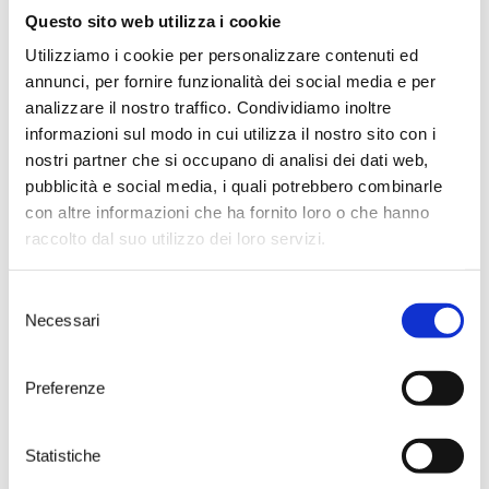
Francia votata al vino e la
Questo sito web utilizza i cookie
fotografia rende tutto ancora più
Utilizziamo i cookie per personalizzare contenuti ed
emozionante.
annunci, per fornire funzionalità dei social media e per
Si prosegue con “Sideways – In
analizzare il nostro traffico. Condividiamo inoltre
Viaggio con Jack”.
Film del regista Alexander Payne,
informazioni sul modo in cui utilizza il nostro sito con i
è interpretato da Paul Giamatti e
nostri partner che si occupano di analisi dei dati web,
Thomas Haden Church ed è
pubblicità e social media, i quali potrebbero combinarle
basato sull’omonimo romanzo
con altre informazioni che ha fornito loro o che hanno
del 2004 di Rex Pickett.
raccolto dal suo utilizzo dei loro servizi.
I due si ritrovano in un insolito
addio al celibato che cambierà le
sorti della loro vita.
Selezione
Cornice di questo straordinario
Necessari
del
viaggio è la zona vinicola di Santa
Ynez Valley, nella contea di Santa
consenso
Barbara in California.
Preferenze
Ultima tappa del viaggio
cinematografico tra i filari è
“French Kiss” commedia
Statistiche
romantica interpretata da una
straordinaria Meg Ryan, diretto