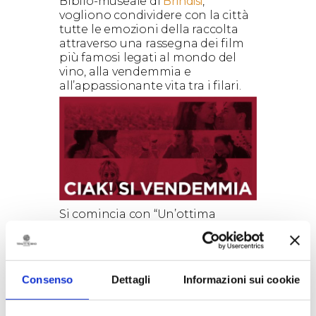
Biblio-museale di
Brindisi
,
vogliono condividere con la città
tutte le emozioni della raccolta
attraverso una rassegna dei film
più famosi legati al mondo del
vino, alla vendemmia e
all’appassionante vita tra i filari.
Si comincia con “Un’ottima
annata – A Good Year” un film del
2006 diretto da Ridley Scott con
un cast d’eccezione: Russel Crowe,
Abbie Cornish, Albert Finney e
Consenso
Dettagli
Informazioni sui cookie
Marion Cotillard.
Il film è ambientato in Provenza,
una regione del sud-est della