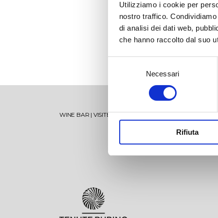
Utilizziamo i cookie per perso
nostro traffico. Condividiamo 
di analisi dei dati web, pubbl
che hanno raccolto dal suo uti
Selezione
Necessari
del
consenso
Torre Testa
Vise
WINE BAR
|
VISITE
|
SHOP
|
SPECIAL MEMBERSHIP
Rifiuta
Oltremé
Mir
V’itra
Sum
Tenuta Jaddico
Salende
Ten
Lam
Tenuta Padula di Geremia
Oltremé Rosato
Tor