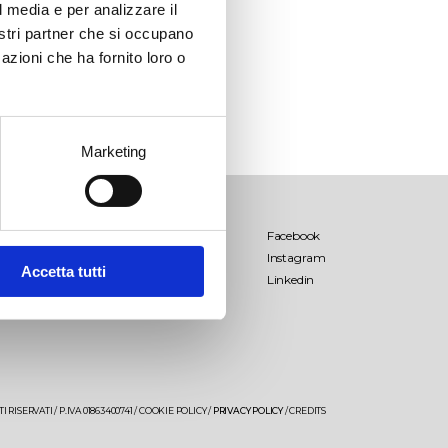
l media e per analizzare il
nostri partner che si occupano
azioni che ha fornito loro o
Marketing
Palombara
Termini & Condizioni
Facebook
dello shop
Instagram
Accetta tutti
Lamo
Linkedin
Libens
Tenuta Palombara
Saturnino
 RISERVATI / P.IVA 01863400741 /
COOKIE POLICY
/
PRIVACY POLICY
/
CREDITS