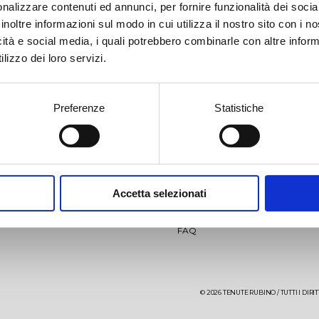
nalizzare contenuti ed annunci, per fornire funzionalità dei socia
inoltre informazioni sul modo in cui utilizza il nostro sito con i 
icità e social media, i quali potrebbero combinarle con altre inform
lizzo dei loro servizi.
Preferenze
Statistiche
llio
Jaddico
News
Video
Accetta selezionati
aglio
Punta Aquila
Eventi
Contatti
FAQ
aré 27 mesi
Sumaré 60 mesi
uta Uggìo-Punta Aquila
iro
Vigneto di Ostuni
Giancòla
© 2026 TENUTE RUBINO / TUTTI I DIRITTI
re Testa Rosato
Aleatico