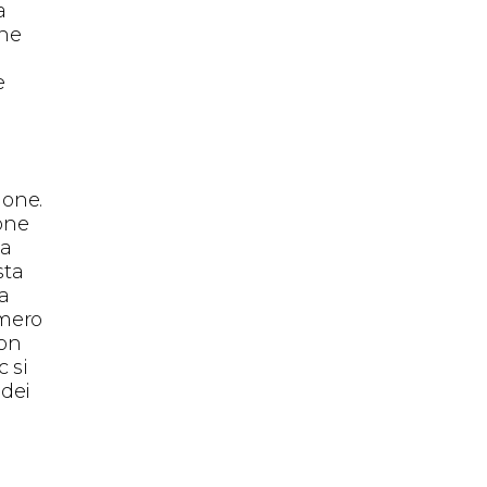
a
nne
e
ione.
ione
la
sta
na
umero
 on
 si
 dei