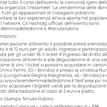
te tutto il corso dell’evento la comunità Igers dell
ia organizza l’instameet “La vendemmia delle do
: tutti gli appassionati di Instagram potranno
ntare la loro esperienza all’aria aperta nel popolar
l network. Gli hashtag ufficiali dell’evento sono
demmiadelledonne e #tenuterubino.
rmazioni
artecipazione all’evento è possibile previa prenotaz
sto è di 12 euro per gli adulti, ingresso e partecipaz
ita per gli under 18. Il ticket d’ingresso dà diritto al
ecipazione all’evento e alla degustazione di una va
ione di vini. I ticket si possono acquistare in canti
 Enrico Fermi, 50 – Brindisi) e presso la vinoteca N
o (Lungomare Regina Margherita, 46 – Brindisi) e
 su www.lavendemmiadelledonne.it Nell’area pic nic
no acquistare i biglietti validi per la degustazione
tti della tradizione al costo di 5 euro a piatto.
cio Stampa Tenute Rubino
inando Calaciura – calaciura@granviasc.it – 338