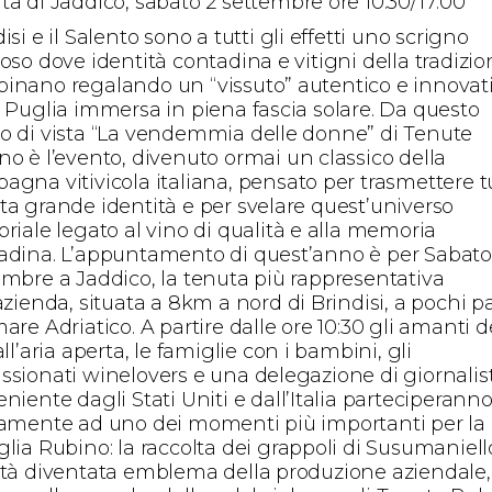
ta di Jaddico, sabato 2 settembre ore 10:30/17:00
isi e il Salento sono a tutti gli effetti uno scrigno
oso dove identità contadina e vitigni della tradizio
inano regalando un “vissuto” autentico e innovat
a Puglia immersa in piena fascia solare. Da questo
o di vista “La vendemmia delle donne” di Tenute
no è l’evento, divenuto ormai un classico della
agna vitivicola italiana, pensato per trasmettere t
ta grande identità e per svelare quest’universo
riale legato al vino di qualità e alla memoria
adina. L’appuntamento di quest’anno è per Sabato
embre a Jaddico, la tenuta più rappresentativa
azienda, situata a 8km a nord di Brindisi, a pochi p
are Adriatico. A partire dalle ore 10:30 gli amanti d
all’aria aperta, le famiglie con i bambini, gli
ssionati winelovers e una delegazione di giornalist
niente dagli Stati Uniti e dall’Italia parteciperann
vamente ad uno dei momenti più importanti per la
lia Rubino: la raccolta dei grappoli di Susumaniello
età diventata emblema della produzione aziendale,