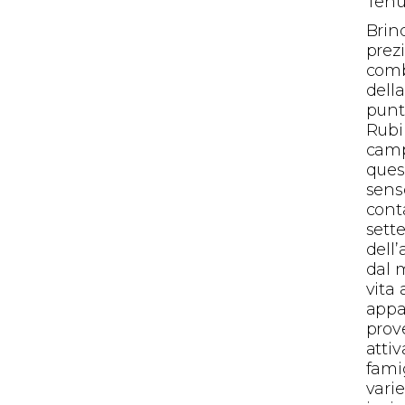
Tenu
Brind
prezi
comb
dell
punt
Rubi
camp
ques
senso
cont
sett
dell’
dal m
vita 
appa
prove
atti
famig
vari