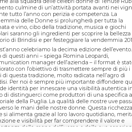
eme alla squadra delle celebri donne di Tenute Rub
nto culmine di un’attività portata avanti nei vign
nte tutto l’anno con perizia e competenza. La
emmia delle Donne si prolungherà per tutta la
ata e vino, cibo della tradizione, musica e giochi
ari saranno gli ingredienti per scoprire la bellezza
torio di Brindisi e per festeggiare la vendemmia 201
st’anno celebriamo la decima edizione dell’evento.
o di questi anni – spiega Romina Leopardi,
unication manager dell’azienda – il format è stat
orato con l’obiettivo di trasmettere sempre di più i
i di questa tradizione, molto radicata nell’agro di
disi. Per noi è sempre più importante diffondere q
e identità per innescare una visibilità autentica i
o di distinguerci come produttori di una specifica 
toriale della Puglia. La qualità delle nostre uve pass
averso le mani delle nostre donne. Questa ricchezza
e si alimenta grazie al loro lavoro quotidiano, merit
zione e visibilità per far comprendere il valore e
portanza della mano dell’uomo e dalla sua esperie