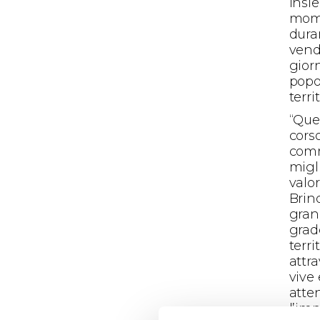
insi
mome
dura
vend
giorn
popol
terri
“Que
cors
comm
migli
valor
Brin
grand
grad
terri
attr
vive 
atten
l’im