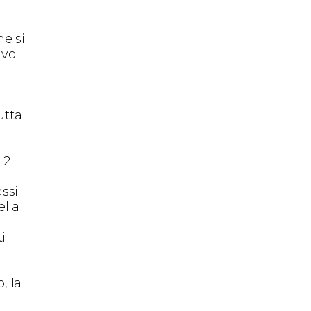
ne si
ivo
utta
 2
assi
ella
i
o
, la