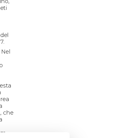
ino,
eti
 del
7.
 Nel
o
uesta
n
area
a
, che
a
nza