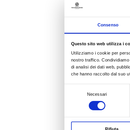
che s
La v
Expe
mome
Consenso
arazz
dal 
sopr
Questo sito web utilizza i c
carat
Utilizziamo i cookie per perso
gli o
nostro traffico. Condividiamo 
raggi
di analisi dei dati web, pubbl
part
che hanno raccolto dal suo uti
assag
potra
antic
Selezione
fara
Necessari
del
cont
consenso
ogni
passe
vigne
per l
Rifiuta