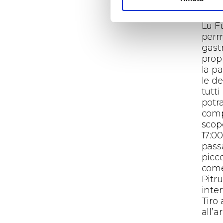
coinv
come 
Lu F
perm
gast
propr
la p
le de
tutti
potra
comp
scope
17:00
passa
picco
come
Pitru
inter
Tiro 
all’a