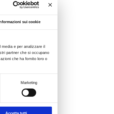
rd
esto
l suo
Informazioni sui cookie
riva
,
utti
l media e per analizzare il
nostri partner che si occupano
r
azioni che ha fornito loro o
lo e
risti
Marketing
re
e il
ta
Accetta tutti