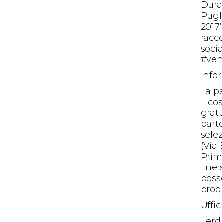
Duran
Pugl
2017”
racco
socia
#ven
Info
La p
Il co
gratu
part
selez
(Via
Prim
line
posso
prodo
Uffi
Ferd