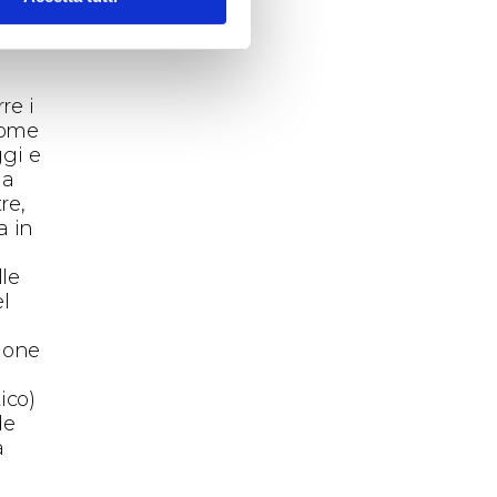
o
ificio
re i
 come
ggi e
 a
re,
a in
a
lle
el
ù
zione
tico)
de
a