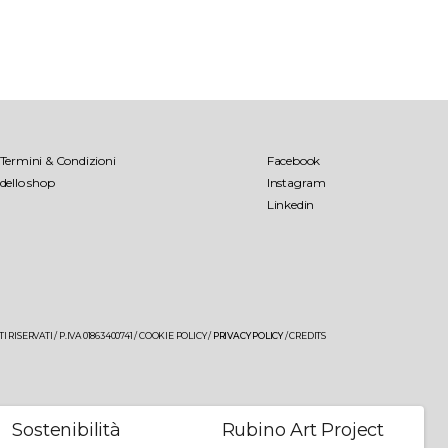
Palombara
Termini & Condizioni
Facebook
Lamo
dello shop
Instagram
Linkedin
Libens
Tenuta Palombara
Saturnino
 RISERVATI / P.IVA 01863400741 /
COOKIE POLICY
/
PRIVACY POLICY
/
CREDITS
Sostenibilità
Rubino Art Project