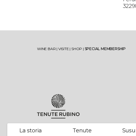
3229
Torre Testa
Vise
WINE BAR
|
VISITE
|
SHOP
|
SPECIAL MEMBERSHIP
Oltremé
Mir
V’itra
Sum
Tenuta Jaddico
Salende
Ten
Lam
Tenuta Padula di Geremia
Oltremé Rosato
Tor
La storia
Tenute
Susu