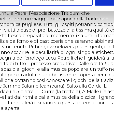
olgimento di alcuni partner significati del territori
il Caseificio Lanzilotti, il Salumificio Santoro, il pan
urnu a Petra, l’Associazione Triticum che
etteranno un viaggio nei sapori della tradizione
ronomica pugliese. Tutti gli ospiti potranno compor
i piatti a base di prelibatezze di altissima qualità
asta fresca preparata al momento, i salumi, i forma
lizie da forno e di pasticceria che saranno abbinati
 i vini Tenute Rubino; i winelovers più esigenti, inolt
nno scoprire le peculiarità di ogni singola etichett
agnia dell’enologo Luca Petrelli che li guiderà all
rta di tutto il processo produttivo. Dalle ore 14:30 a
 spazio ai giochi e alla musica popolare: un tuffo n
to per gli adulti e una bellissima scoperta per i pi
li che potranno così conoscere i giochi della tradi
 Jamme Salame (campana), Salto alla Corda, Li
dde (le 5 pietre), U Curre (la trottola), A Molle (l’elas
vallati dai ritmi e dalla musica della pizzica. Il gran
alla fune calerà il sipario su questa intensa giornat
ria aperta.