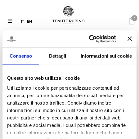
0
IT
EN
Consenso
Dettagli
Informazioni sui cookie
01.05.2020
Questo sito web utilizza i cookie
OTHMAR KIEM
INTERVIEWS LUIGI
Utilizziamo i cookie per personalizzare contenuti ed
RUBINO IN THE APRIL
annunci, per fornire funzionalità dei social media e per
ISSUE OF FALSTAFF
analizzare il nostro traffico. Condividiamo inoltre
informazioni sul modo in cui utilizza il nostro sito con i
nostri partner che si occupano di analisi dei dati web,
Othmar Kiem interviews Luigi
pubblicità e social media, i quali potrebbero combinarle
Rubino in the April issue of
Falstaff
con altre informazioni che ha fornito loro o che hanno