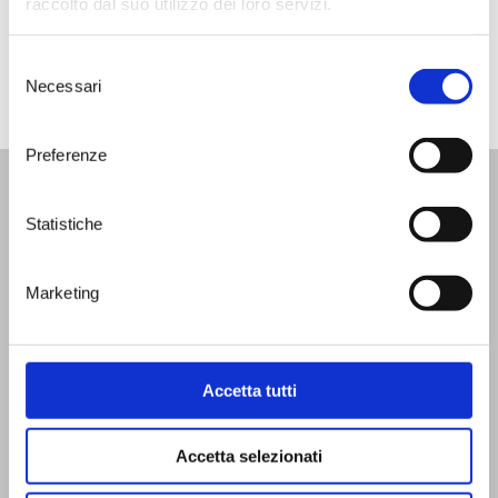
raccolto dal suo utilizzo dei loro servizi.
-> Read full article here
Selezione
Necessari
del
consenso
Preferenze
WINE BAR
|
WINE TOURS
|
SHOP
|
SPECIAL
Statistiche
MEMBERSHIP
Marketing
News
Facebook
Video
Instagram
Events
Linkedin
Contacts
Accetta tutti
FAQ
Accetta selezionati