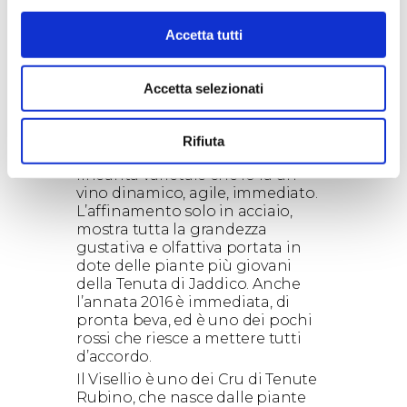
guida del Gambero Rosso, per il
secondo anno consecutivo con
Accetta tutti
Oltremé. Questo vino è un rosso
innovativo, che punta ad una
modernità gustativa che cerca
Accetta selezionati
freschezza, equilibrio e un
fruttato particolare. La sua carica
olfattiva non viene tradita al
Rifiuta
palato, anzi si amplifica con una
linearità varietale che lo fa un
vino dinamico, agile, immediato.
L’affinamento solo in acciaio,
mostra tutta la grandezza
gustativa e olfattiva portata in
dote delle piante più giovani
della Tenuta di Jaddico. Anche
l’annata 2016 è immediata, di
pronta beva, ed è uno dei pochi
rossi che riesce a mettere tutti
d’accordo.
Il Visellio è uno dei Cru di Tenute
Rubino, che nasce dalle piante