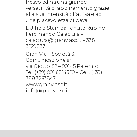
fresco ed ha una grande
versatilità di abbinamento grazie
alla sua intensità olfattiva e ad
una piacevolezza di beva.
L’Ufficio Stampa Tenute Rubino
Ferdinando Calaciura –
calaciura@granviasc.it – 338
3229837
Gran Via – Società &
Comunicazione srl
via Giotto, 92 – 90145 Palermo
Tel. (+39) 091 6814529 – Cell. (+39)
388.3263847
www.granviasc.it –
info@granviasc.it