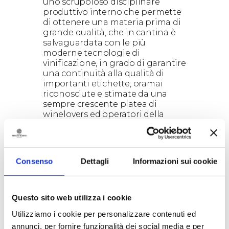
uno scrupoloso disciplinare
produttivo interno che permette
di ottenere una materia prima di
grande qualità, che in cantina è
salvaguardata con le più
moderne tecnologie di
vinificazione, in grado di garantire
una continuità alla qualità di
importanti etichette, oramai
riconosciute e stimate da una
sempre crescente platea di
winelovers ed operatori della
ristorazione. “E’ bello che sulla
qualità dei tuoi vini si trovino tutti
d’accordo – commenta Luigi
Rubino – patron del rinomato
Consenso
Dettagli
Informazioni sui cookie
marchio di famiglia – diverse
guide, la critica enologica e il
favore dei consumatori. C’è
rispondenza reciproca tra due
Questo sito web utilizza i cookie
mondi paralleli che, a volte,
Utilizziamo i cookie per personalizzare contenuti ed
sembrano estranei. Il percorso di
annunci, per fornire funzionalità dei social media e per
crescita di un’azienda come