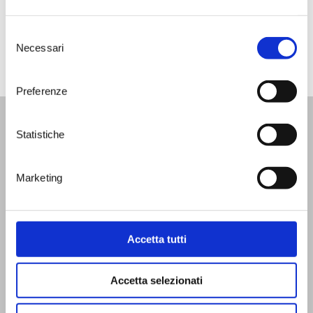
-> leggi l’articolo completo qui
Selezione
Necessari
del
consenso
Preferenze
Statistiche
WINE BAR
|
VISITE
|
SHOP
|
SPECIAL MEMBERSHIP
News
Termini & Condizioni
Facebook
Marketing
Video
dello shop
Instagram
Eventi
Linkedin
Contatti
FAQ
Accetta tutti
Accetta selezionati