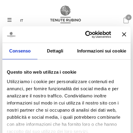
0
IT
Consenso
Dettagli
Informazioni sui cookie
29.06.2020
Questo sito web utilizza i cookie
LUCIANO PIGNATARO:
Utilizziamo i cookie per personalizzare contenuti ed
QUINDICI VINI PER LA
CUCINA DI MARE
annunci, per fornire funzionalità dei social media e per
analizzare il nostro traffico. Condividiamo inoltre
informazioni sul modo in cui utilizza il nostro sito con i
nostri partner che si occupano di analisi dei dati web,
Luciano Pignataro, nel suo blog
consiglia quindici vini per per la
pubblicità e social media, i quali potrebbero combinarle
cucina di mare da non perdere
con altre informazioni che ha fornito loro o che hanno
questa estate.
raccolto dal suo utilizzo dei loro servizi.