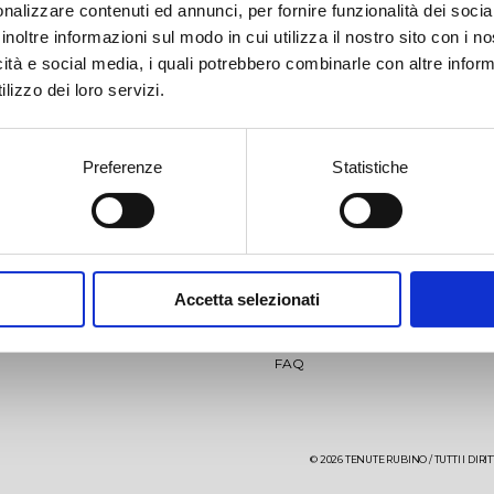
nalizzare contenuti ed annunci, per fornire funzionalità dei socia
inoltre informazioni sul modo in cui utilizza il nostro sito con i 
icità e social media, i quali potrebbero combinarle con altre inform
lizzo dei loro servizi.
Preferenze
Statistiche
llio
Jaddico
News
Video
Accetta selezionati
aglio
Punta Aquila
Eventi
Contatti
aré 27 mesi
Sumaré 60 mesi
FAQ
uta Uggìo-Punta Aquila
iro
Vigneto di Ostuni
Giancòla
© 2026 TENUTE RUBINO / TUTTI I DIRITTI
re Testa Rosato
Aleatico