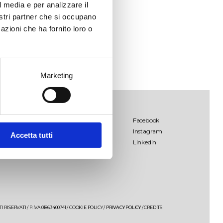
l media e per analizzare il
nostri partner che si occupano
azioni che ha fornito loro o
Marketing
Palombara
Termini & Condizioni
Facebook
dello shop
Instagram
Accetta tutti
Lamo
Linkedin
Libens
Tenuta Palombara
Saturnino
 RISERVATI / P.IVA 01863400741 /
COOKIE POLICY
/
PRIVACY POLICY
/
CREDITS