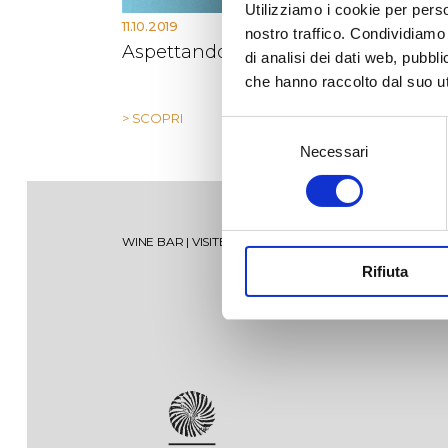
Utilizziamo i cookie per perso
11.10.2019
nostro traffico. Condividiamo 
Aspettando San Martino 2019
di analisi dei dati web, pubbl
che hanno raccolto dal suo uti
> SCOPRI
Selezione
Necessari
del
consenso
Torre Testa
Vise
WINE BAR
|
VISITE
|
SHOP
|
SPECIAL MEMBERSHIP
Rifiuta
Oltremé
Mir
V’itra
Sum
Tenuta Jaddico
Salende
Ten
Lam
Tenuta Padula di Geremia
Oltremé Rosato
Tor