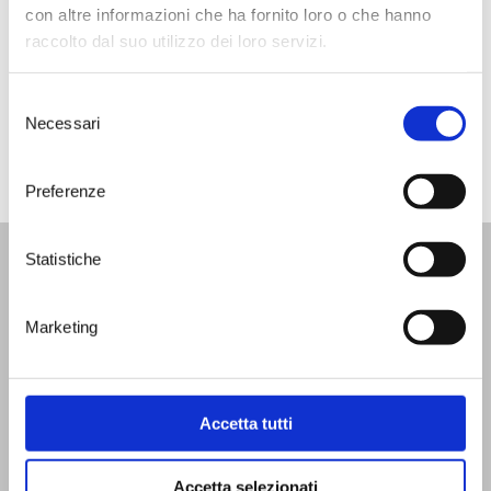
forward to exploring in the new
con altre informazioni che ha fornito loro o che hanno
year.
raccolto dal suo utilizzo dei loro servizi.
Read the full article here
Selezione
Necessari
del
consenso
Preferenze
Statistiche
WINE BAR
|
WINE TOURS
|
SHOP
|
SPECIAL
MEMBERSHIP
Marketing
News
Facebook
Video
Instagram
Events
Linkedin
Accetta tutti
Contacts
FAQ
Accetta selezionati