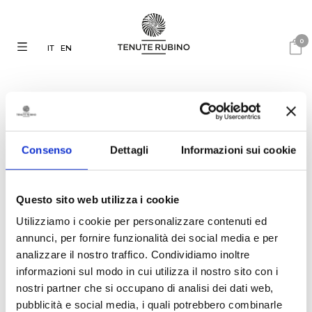
0
IT
EN
Consenso
Dettagli
Informazioni sui cookie
07.01.2019
TENUTE RUBINO ON
FORBES: THE BEST WINES
Questo sito web utilizza i cookie
TO DRINK IN 2019
Utilizziamo i cookie per personalizzare contenuti ed
annunci, per fornire funzionalità dei social media e per
analizzare il nostro traffico. Condividiamo inoltre
Wondering which wines to drink
informazioni sul modo in cui utilizza il nostro sito con i
in 2019? I asked a group of wine
writers and sommeliers what
nostri partner che si occupano di analisi dei dati web,
they’re personally looking
pubblicità e social media, i quali potrebbero combinarle