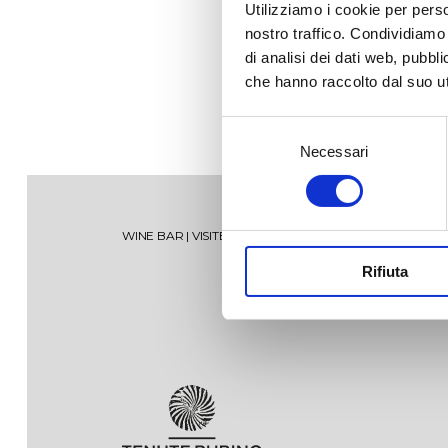
Utilizziamo i cookie per perso
nostro traffico. Condividiamo 
di analisi dei dati web, pubbl
che hanno raccolto dal suo uti
Selezione
Necessari
del
consenso
Torre Testa
Vise
WINE BAR
|
VISITE
|
SHOP
|
SPECIAL MEMBERSHIP
Rifiuta
Oltremé
Mir
V’itra
Sum
Tenuta Jaddico
Salende
Ten
Lam
Tenuta Padula di Geremia
Oltremé Rosato
Tor