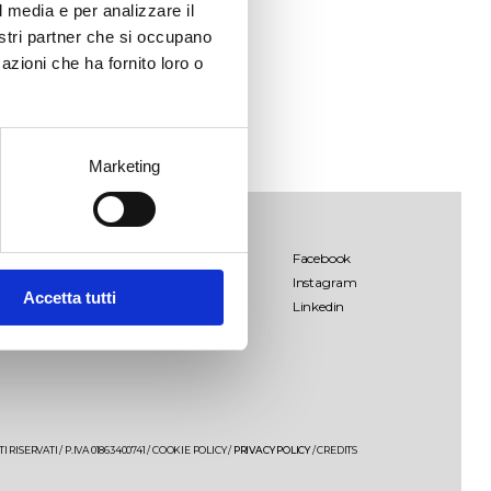
l media e per analizzare il
nostri partner che si occupano
azioni che ha fornito loro o
Marketing
Palombara
Termini & Condizioni
Facebook
dello shop
Instagram
Accetta tutti
Lamo
Linkedin
Libens
Tenuta Palombara
Saturnino
 RISERVATI / P.IVA 01863400741 /
COOKIE POLICY
/
PRIVACY POLICY
/
CREDITS