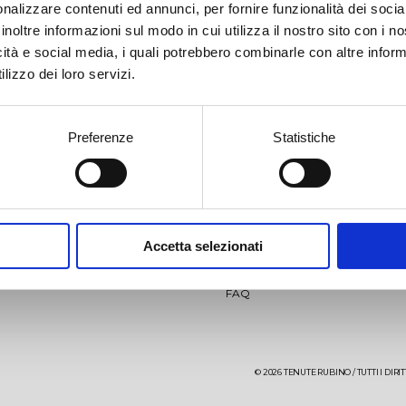
nalizzare contenuti ed annunci, per fornire funzionalità dei socia
inoltre informazioni sul modo in cui utilizza il nostro sito con i 
icità e social media, i quali potrebbero combinarle con altre inform
lizzo dei loro servizi.
Preferenze
Statistiche
llio
Jaddico
News
Video
Accetta selezionati
aglio
Punta Aquila
Eventi
Contatti
FAQ
aré 27 mesi
Sumaré 60 mesi
uta Uggìo-Punta Aquila
iro
Vigneto di Ostuni
Giancòla
© 2026 TENUTE RUBINO / TUTTI I DIRITTI
re Testa Rosato
Aleatico