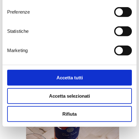
consenso
> DISCOVER
Preferenze
Statistiche
Marketing
Accetta tutti
02.10.2018
AIS, Gambero Rosso and FIS
reward Tenute Rubino
Accetta selezionati
> DISCOVER
Rifiuta