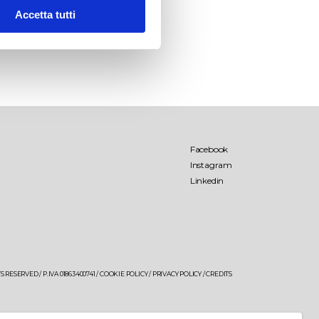
Accetta tutti
o
Palombara
Lamo
Facebook
Instagram
Linkedin
Salende
Palombara Estate
Giancòla
 RESERVED / P.IVA 01863400741 /
COOKIE POLICY
/
PRIVACY POLICY
/
CREDITS