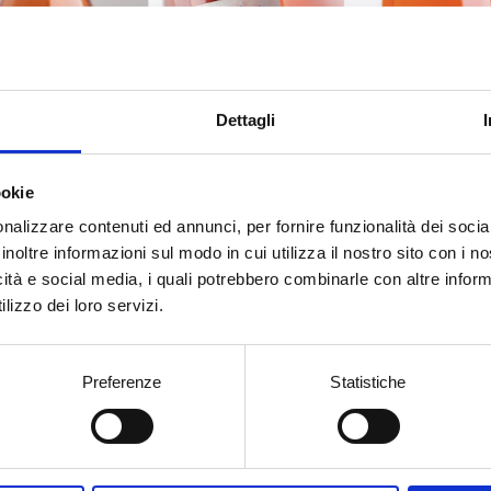
Dettagli
ookie
nalizzare contenuti ed annunci, per fornire funzionalità dei socia
inoltre informazioni sul modo in cui utilizza il nostro sito con i 
icità e social media, i quali potrebbero combinarle con altre inform
lizzo dei loro servizi.
prestigious Austrian magazine, Falstaff, has awar
three rosés very high scores that recognize the val
ariety and the territorial identity of our wines. The
Preferenze
Statistiche
istinctive labels born from the long tradition of Ap
 wines. 92 points were assigned to the 2022 Torre T
Salento – a wine that was born in the estate of Jadd
e sea of Brindisi, with a clear olfactory profile and 