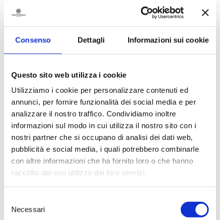
d’argento al 16° Gran Premio
Internazionale del Vino MUNDUS
VINI 2015. Sono stati 145 i giurati
provenienti da 24 Paesi e accolti
Consenso
Dettagli
Informazioni sui cookie
alla fine di febbraio a Neustadt, in
Germania, per scegliere i migliori
prodotti dell’enologia mondiale.
Una medaglia che testimonia
Questo sito web utilizza i cookie
ancora una volta la qualità del
primitivo della linea “Le Selezioni”
Utilizziamo i cookie per personalizzare contenuti ed
di Tenute Rubino, proprio nel
annunci, per fornire funzionalità dei social media e per
momento in cui fa il suo ingresso
analizzare il nostro traffico. Condividiamo inoltre
sul mercato il formato magnum
informazioni sul modo in cui utilizza il nostro sito con i
dello stesso vino. Una bottiglia
nostri partner che si occupano di analisi dei dati web,
dal design innovativo che
rappresenta il punto di partenza
pubblicità e social media, i quali potrebbero combinarle
ideale per una cena in
con altre informazioni che ha fornito loro o che hanno
compagnia. Il suo packaging
raccolto dal suo utilizzo dei loro servizi.
accattivante saprà catturare
l’interesse degli ospiti già prima
dell’apertura, incuriosendo i
Selezione
presenti con il suo stile
Necessari
del
particolare e ricercato. Dopo la