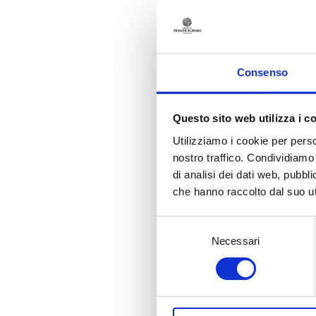
Il c
ediz
Amer
dell
Consenso
ques
appre
beva
Questo sito web utilizza i c
“In C
Utilizziamo i cookie per perso
cres
nostro traffico. Condividiamo 
affer
come
di analisi dei dati web, pubbl
l’int
che hanno raccolto dal suo uti
All’i
Rubi
Selezione
Brit
Necessari
del
consenso
“In 
della
cant
itali