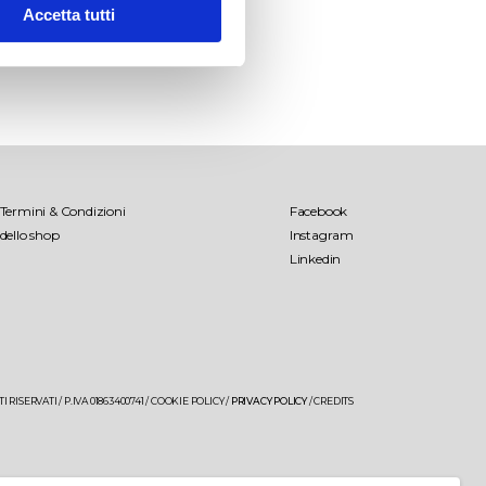
Accetta tutti
 il
Palombara
Termini & Condizioni
Facebook
Lamo
dello shop
Instagram
Linkedin
Libens
Tenuta Palombara
Saturnino
 RISERVATI / P.IVA 01863400741 /
COOKIE POLICY
/
PRIVACY POLICY
/
CREDITS