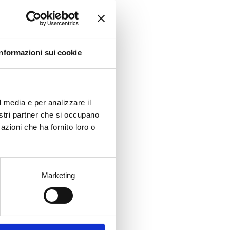
d
o
Informazioni sui cookie
i più
ile
 un
l media e per analizzare il
nostri partner che si occupano
iuti
ndo
azioni che ha fornito loro o
nute
io,
Marketing
maro
 le
nti