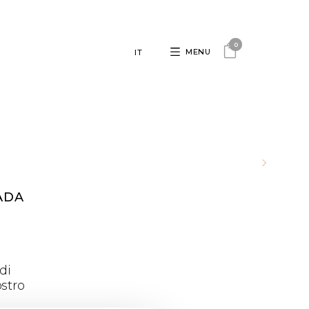
0
MENU
IT
ADA
di
stro