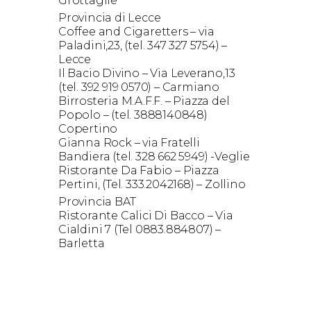
Grottaglie
Provincia di Lecce
Coffee and Cigaretters – via
Paladini,23, (tel. 347 327 5754) –
Lecce
Il Bacio Divino – Via Leverano,13
(tel. 392 919 0570) – Carmiano
Birrosteria M.A.F.F. – Piazza del
Popolo – (tel. 3888140848)
Copertino
Gianna Rock – via Fratelli
Bandiera (tel. 328 662 5949) -Veglie
Ristorante Da Fabio – Piazza
Pertini, (Tel. 333.2042168) – Zollino
Provincia BAT
Ristorante Calici Di Bacco – Via
Cialdini 7 (Tel 0883.884807) –
Barletta