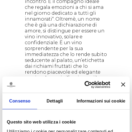
incontro. È il compagno ideale
che regala emozioni a chi si ama
nel giorno dedicato a tutti gli
innamorati“. Oltremè, un nome
che è già una dichiarazione di
amore, si distingue per essere un
vino innovativo, solare e
confidenziale. È un vino
sorprendente per la sua
immediatezza che lo rende subito
seducente al palato, un’etichetta
dai richiami fruttati che lo
rendono piacevole ed elegante
grazie ad una vinificazione più
breve che vuole rivelare la
freschezza del Susumaniello, un
vitigno che non sa essere solo
Consenso
Dettagli
Informazioni sui cookie
austero. Al termine della cena,
Tenute Rubino omaggerà tutte le
coppie con una gradita sorpresa
per ricordare questo romantico
Questo sito web utilizza i cookie
momento. Inoltre, tutti gli
innamorati potranno condividere
Utilizziamo i cookie per personalizzare contenuti ed