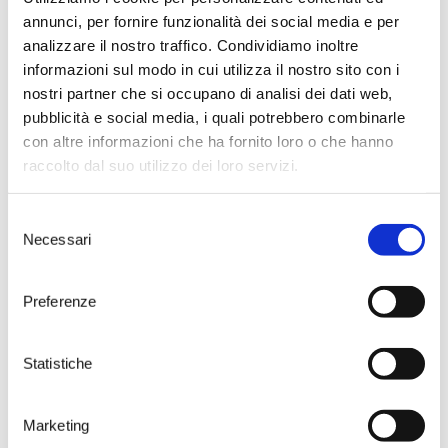
le emozione della loro serata
annunci, per fornire funzionalità dei social media e per
postando le loro foto sulle pagine
analizzare il nostro traffico. Condividiamo inoltre
Instagram e Facebook di Tenute
informazioni sul modo in cui utilizza il nostro sito con i
Rubino con l’Hashtag
nostri partner che si occupano di analisi dei dati web,
#sanvalentinocontenuterubino.
pubblicità e social media, i quali potrebbero combinarle
LA LISTA DEI RISTORANTI
ADERENTI
con altre informazioni che ha fornito loro o che hanno
raccolto dal suo utilizzo dei loro servizi.
Provincia di Brindisi:
Penny – Via San Francesco, 5 (tel.
0831 563013) Brindisi
Selezione
La Sciabica – via Paolo Thaon De
Necessari
del
Revel, 29 (tel. 0831 562870) Brindisi
Casa San Giacomo – Via Bixio
consenso
Continelli, 4, tel 3281388457 72014
Preferenze
Ostuni
Vincenzo Corrado – via Manfredi,
22 (tel. 366 952 4249) Oria
Statistiche
La Locanda Di Nonna Mena – via
Thomas Alva Edison, 30 (tel. 349
6724204) San Vito Dei Normanni
Azienda Agrituristica Il Frantoio –
Marketing
S.S. 16 Km 874 (tel. 0831 330276)