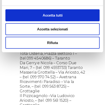
Ostuni
Tenuta Moreno – Contrada
Moreno- uscita Latiano Est –(tel.
Accetta tutti
0831 774960) – Mesagne
Osteria Del Vicoletto, Vico Quercia
1 – ( tel. 0831 172 0678) Mesagne
Accetta selezionati
Provincia di Bari
Ristorante Terra Terra – via Cairoli
86 (tel. 080 9147339) Bari
Rifiuta
Provincia di Taranto:
Totà Osteria, Piazza Bettolo 1 –
(tel.099 4540686) – Taranto
Da Gerry e Nicola – Corso Due
Mari, 7 – (tel. 099 4593733) Taranto
Masseria Grottella – Via Ariosto, 42
– (tel. 099 970 74 52) – Avetrana
Ricevimenti Paradiso – Via la
Sorte, – (tel. 099 563 8725) –
Grottaglie
Il Pizzicagnolo –Via Ludovico
Ariosto, – (tel. 099 561 1520) –