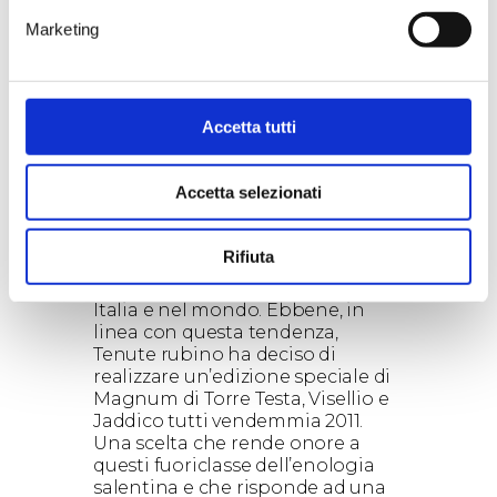
vini Top di Tenute Rubino. Questo
Marketing
è il segno più incoraggiante che
oggi l’azienda brindisina riceve
dal mercato e dalla critica
enologica internazionale,
Accetta tutti
trovando innumerevoli conferme
per quei vini che hanno la
capacità di rappresentare davvero
Accetta selezionati
l’eccellenza di un territorio.
Accade per i Cru rossi di Tenute
Rubino, etichette che hanno
Rifiuta
contribuito a rilanciare
l’immagine del vino pugliese in
Italia e nel mondo. Ebbene, in
linea con questa tendenza,
Tenute rubino ha deciso di
realizzare un’edizione speciale di
Magnum di Torre Testa, Visellio e
Jaddico tutti vendemmia 2011.
Una scelta che rende onore a
questi fuoriclasse dell’enologia
salentina e che risponde ad una