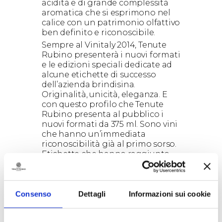
acidità e di grande complessità
aromatica che si esprimono nel
calice con un patrimonio olfattivo
ben definito e riconoscibile.
Sempre al Vinitaly 2014, Tenute
Rubino presenterà i nuovi formati
e le edizioni speciali dedicate ad
alcune etichette di successo
dell’azienda brindisina.
Originalità, unicità, eleganza. E
con questo profilo che Tenute
Rubino presenta al pubblico i
nuovi formati da 375 ml. Sono vini
che hanno un’immediata
riconoscibilità già al primo sorso.
Etichette che hanno raggiunto,
oramai, un numero considerevole
di vendemmie, confermando
quella credibilità di prodotto che
solo alcuni marchi riescono a
Consenso
Dettagli
Informazioni sui cookie
conservare nel tempo. Ecco allora
la scelta di un formato speciale,