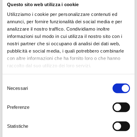
dalla bottiglia particolare, solida e
Questo sito web utilizza i cookie
prestante. Un punto di forza che
esprime unicità ma anche pregio
Utilizziamo i cookie per personalizzare contenuti ed
ed eleganza. Il Saturnino, uno dei
annunci, per fornire funzionalità dei social media e per
rosati più preziosi della Puglia, il
analizzare il nostro traffico. Condividiamo inoltre
Punta Aquila, esemplare
informazioni sul modo in cui utilizza il nostro sito con i
espressione enologica di un
Primitivo ineguagliabile per
nostri partner che si occupano di analisi dei dati web,
ricchezza olfattiva e profondità di
pubblicità e social media, i quali potrebbero combinarle
gusto, e il Vermentino, il più
con altre informazioni che ha fornito loro o che hanno
fresco e accattivante bianco degli
raccolto dal suo utilizzo dei loro servizi.
“Innovativi” di Tenute Rubino,
diventano le “cartoline liquide” di
un territorio straordinario come è
Selezione
il Salento. Una risposta di pregio
Necessari
del
ad una tendenza di consumo che
consenso
vede nella “mezza bottiglia” la
proporzione perfetta per chi
Preferenze
ricerca qualità, identità di
territorio e prestigio, senza dover
acquistare il classico formato da
Statistiche
750 ml.
Grande attenzione anche per i