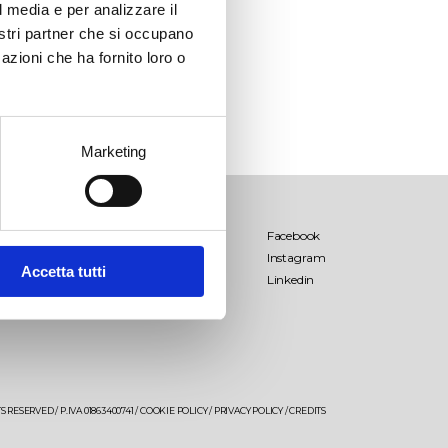
l media e per analizzare il
nostri partner che si occupano
azioni che ha fornito loro o
Marketing
Palombara
Facebook
Instagram
Lamo
Accetta tutti
Linkedin
Salende
Palombara Estate
Giancòla
 RESERVED / P.IVA 01863400741 /
COOKIE POLICY
/
PRIVACY POLICY
/
CREDITS