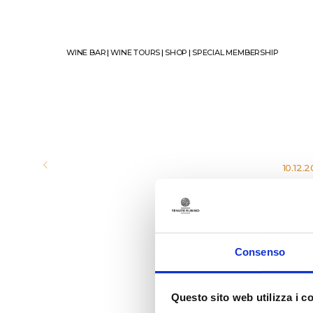
WINE BAR
|
WINE TOURS
|
SHOP
|
SPECIAL MEMBERSHIP
10.12.2
TEN
Consenso
Tenu
An a
Questo sito web utilizza i c
read 