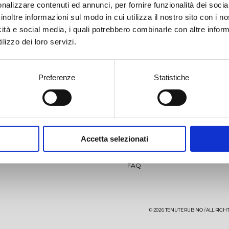
nalizzare contenuti ed annunci, per fornire funzionalità dei socia
inoltre informazioni sul modo in cui utilizza il nostro sito con i 
icità e social media, i quali potrebbero combinarle con altre inform
lizzo dei loro servizi.
Preferenze
Statistiche
llio
Jaddico
IP
News
Video
aglio
Punta Aquila
Accetta selezionati
Events
Contacts
aré 27 months
Sumaré 60 months
FAQ
ìo-Punta Aquila Estate
ens
The Ostuni vineyard
Saturnino
© 2026 TENUTE RUBINO / ALL RIGHTS
re Testa Rosato
Aleatico