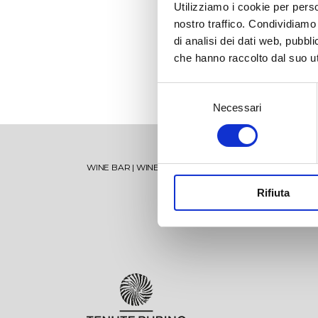
Utilizziamo i cookie per perso
nostro traffico. Condividiamo 
di analisi dei dati web, pubbl
che hanno raccolto dal suo uti
Selezione
Necessari
del
consenso
Torre Testa
Vise
WINE BAR
|
WINE TOURS
|
SHOP
|
SPECIAL MEMBERSH
Oltremé
Mir
Rifiuta
V’itra
Sum
Jaddico Estate
Lamiro
Ugg
Lib
Padula di Geremia Estate
Oltremé Rosato
Tor