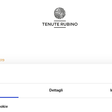
019
UTE RUBINO SU GO OUT!
Dettagli
te Rubino on Go Out !
rticle signed by Rayane M’ Zouri about Italian win
ookie
full article here