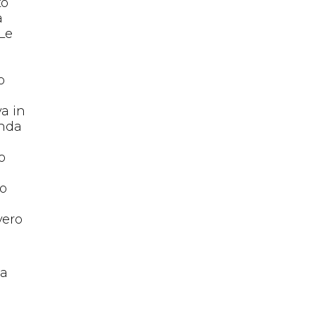
to
a
 Le
o
va in
enda
o
mo
vero
ta