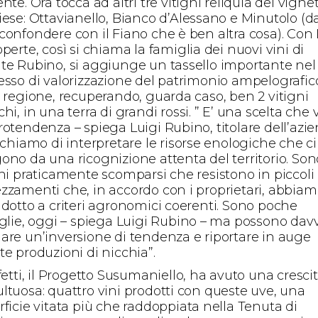
nte. Ora tocca ad altri tre vitigni reliquia del vigne
iese: Ottavianello, Bianco d’Alessano e Minutolo (d
confondere con il Fiano che è ben altra cosa). Con
perte, così si chiama la famiglia dei nuovi vini di
te Rubino, si aggiunge un tassello importante nel
esso di valorizzazione del patrimonio ampelografic
a regione, recuperando, guarda caso, ben 2 vitigni
hi, in una terra di grandi rossi. ” E’ una scelta che 
rotendenza – spiega Luigi Rubino, titolare dell’azi
rchiamo di interpretare le risorse enologiche che ci
ono da una ricognizione attenta del territorio. Son
gni praticamente scomparsi che resistono in piccoli
zzamenti che, in accordo con i proprietari, abbia
ndotto a criteri agronomici coerenti. Sono poche
iglie, oggi – spiega Luigi Rubino – ma possono dav
are un’inversione di tendenza e riportare in auge
te produzioni di nicchia”.
fetti, il Progetto Susumaniello, ha avuto una cresci
ltuosa: quattro vini prodotti con queste uve, una
rficie vitata più che raddoppiata nella Tenuta di