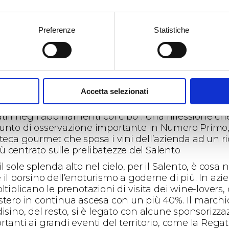
 un 2015 tutto da incorniciare: “Stiamo lavorando b
ercato ci segue, abbiamo ampliato il numero dei pa
ti all’estero- commenta Luigi Rubino – ma è l’Italia
Preferenze
Statistiche
serva la sorpresa più bella, con la Puglia, ma anche
 e Milano in netta crescita”. Un segno positivo ch
tte lo stato di buona salute del vino pugliese, anche
a, con la ripartenza dei consumi interni: “Si beve s
io e il consumatore, anche locale, non chiede più
Accetta selezionati
otto indistinto. Sono tante le occasioni di consumo
rda Romina Leopardi – e vengono premiati i vini pi
tili negli abbinamenti col cibo”. Una riflessione ch
unto di osservazione importante in Numero Primo
oteca gourmet che sposa i vini dell’azienda ad un r
 centrato sulle prelibatezze del Salento
l sole splenda alto nel cielo, per il Salento, è cosa n
 il borsino dell’enoturismo a goderne di più. In azi
ltiplicano le prenotazioni di visita dei wine-lovers,
stero in continua ascesa con un più 40%. Il marchi
isino, del resto, si è legato con alcune sponsorizza
tanti ai grandi eventi del territorio, come la Rega