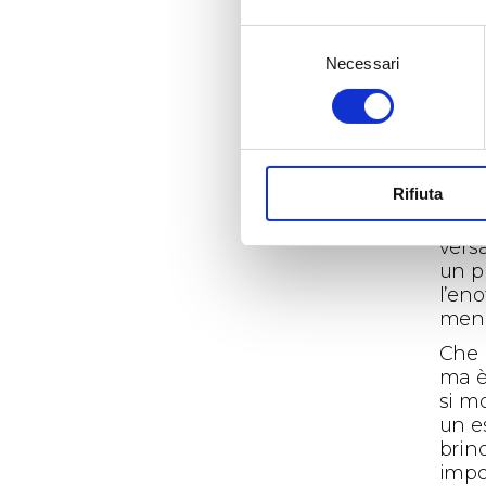
dopo
il m
Selezione
servi
Necessari
del
ci ri
consenso
Roma
rifle
Itali
megl
Rifiuta
prod
rico
versa
un p
l’en
menù
Che i
ma è
si mo
un e
brind
impor