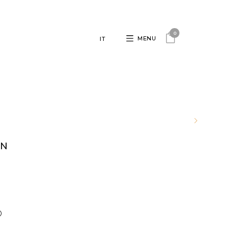
0
MENU
IT
IN
O