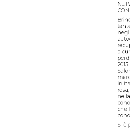
NET
CON 
Brind
tante
negli
auto
recup
alcun
perd
2015 
Salo
marc
in It
rosa
nell
cond
che 
conos
Si è 