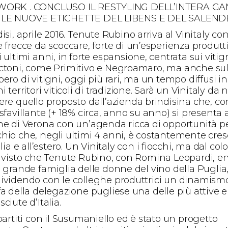
WORK . CONCLUSO IL RESTYLING DELL’INTERA G
LE NUOVE ETICHETTE DEL LIBENS E DEL SALEND
isi, aprile 2016. Tenute Rubino arriva al Vinitaly co
 frecce da scoccare, forte di un’esperienza produtti
 ultimi anni, in forte espansione, centrata sui vitig
ctoni, come Primitivo e Negroamaro, ma anche su
ero di vitigni, oggi più rari, ma un tempo diffusi in
i territori viticoli di tradizione. Sarà un Vinitaly da 
ere quello proposto dall’azienda brindisina che, c
sfavillante (+ 18% circa, anno su anno) si presenta 
ne di Verona con un’agenda ricca di opportunità p
hio che, negli ultimi 4 anni, è costantemente cres
alia e all’estero. Un Vinitaly con i fiocchi, ma dal col
, visto che Tenute Rubino, con Romina Leopardi, en
a grande famiglia delle donne del vino della Puglia
ividendo con le colleghe produttrici un dinamism
fa della delegazione pugliese una delle più attive e
ciute d’Italia.
partiti con il Susumaniello ed è stato un progetto