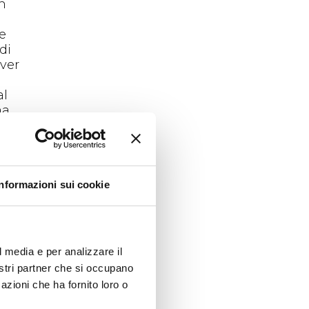
un
 e
di
over
al
ma
ioni
e il
35
Informazioni sui cookie
to
l media e per analizzare il
nostri partner che si occupano
azioni che ha fornito loro o
016,