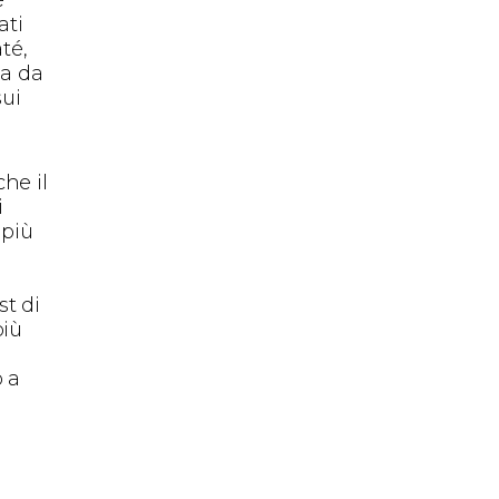
ati
até,
ia da
sui
he il
i
 più
st di
più
o a