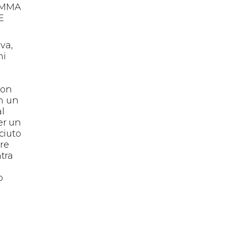
AMMA
E
n
va,
ni
l
non
on un
al
er un
ciuto
ore
tra
,
o