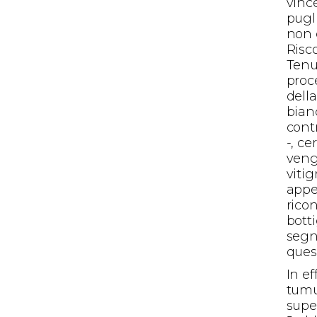
vince
pugl
non 
Risco
Tenu
proc
dell
bianc
cont
-, ce
veng
viti
appe
rico
bott
segn
ques
In ef
tumu
supe