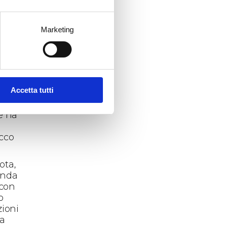
ene,
esi
 che
Marketing
e
 in
empre
 un
Accetta tutti
 –
ù
e ha
,
icco
ota,
enda
 con
o
zioni
ta