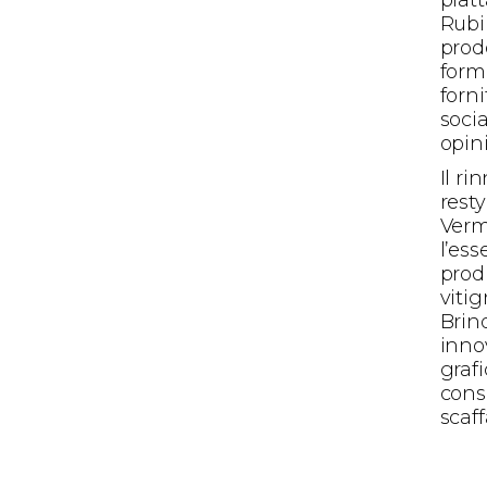
Rubin
prodo
form
forni
socia
opin
Il r
resty
Verm
l’es
produ
vitig
Brind
innov
grafi
conse
scaff