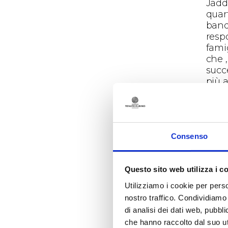
Jadd
quart
band
resp
fami
che 
succe
più a
anch
(24 e
fragr
barba
andr
Consenso
dele
quest
Questo sito web utilizza i c
esor
port
Utilizziamo i cookie per perso
vitig
nostro traffico. Condividiamo 
Ma T
di analisi dei dati web, pubbl
Primi
che hanno raccolto dal suo uti