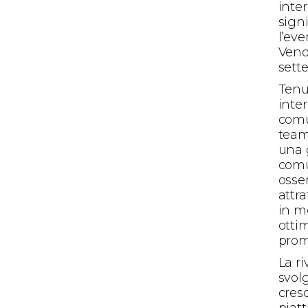
inte
signi
l’ev
Vend
sette
Tenu
inte
comu
team
una 
comu
osse
attra
in m
otti
promu
La ri
svol
cres
piat