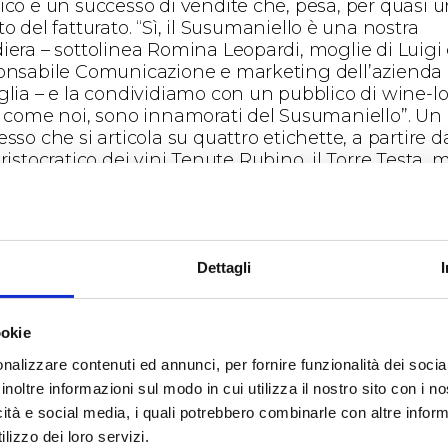
ico e un successo di vendite che, pesa, per quasi 
o del fatturato. “Sì, il Susumaniello è una nostra
iera – sottolinea Romina Leopardi, moglie di Luigi
onsabile Comunicazione e marketing dell’azienda 
glia – e la condividiamo con un pubblico di wine-l
, come noi, sono innamorati del Susumaniello”. Un
sso che si articola su quattro etichette, a partire d
ristocratico dei vini Tenute Rubino, il Torre Testa, 
e il Sumaré, un metodo classico rosato in due vers
 36 mesi sui lieviti), l’innovativo e pregiato Oltremé 
ante Torre Testa rosato. E di Susumaniello sono le 
telle che, nel giorno d’inaugurazione della fiera,
anno “in adozione” con l’iniziativa promossa dalla
Dettagli
gazione pugliese delle Donne del Vino. “Anche in
a bella iniziativa, – sottolinea Romina Leopardi,
ookie
diente nel lavoro in Associazione – abbiamo voluto
are avanti un segno di coerenza candidando ques
nalizzare contenuti ed annunci, per fornire funzionalità dei socia
no.
inoltre informazioni sul modo in cui utilizza il nostro sito con i 
enute Rubino brinda anche con Negroamaro e
icità e social media, i quali potrebbero combinarle con altre inform
tivo, le cui bottiglie avanzano spedite anche nel 2
lizzo dei loro servizi.