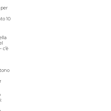
 per
to 10
lla
el
 c’è
ttono
r
o
:
e