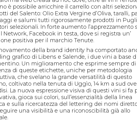
o è possibile arricchire il carrello con altri selezion
tti del Salento: Olio Extra Vergine d’Oliva, taralli, p
aggi e salumi tutti rigorosamente prodotti in Pugl
tori selezionali. In forte aumento l’apprezzamento 
l Network, Facebook in testa, dove si registra un’
ione positiva per il marchio Tenute.
innovamento della brand identity ha comportato anc
ling grafico di Libens e Salende, i due vini a base d
entino. Un miglioramento che esprime sempre di
senza di queste etichette, uniche per metodologia
ttiva, che svelano la grande versatilità di questo
no, coltivato nella tenuta di Uggìo, 14 km a sud ove
isi. La nuova espressione visiva di questi vini si fa 
ativa, gioca sui colori, sull’essenzialità della linea
ca e sulla ricercatezza del lettering dei nomi dirett
guire una visibilità e una riconoscibilità già allo
ale.