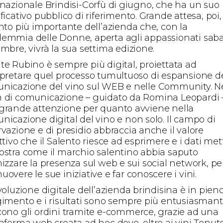
rnazionale Brindisi-Corfù di giugno, che ha un suo
ficativo pubblico di riferimento. Grande attesa, poi,
ento più importante dell’azienda che, con la
emmia delle Donne, aperta agli appassionati saba
mbre, vivrà la sua settima edizione.
te Rubino è sempre più digital, proiettata ad
rpretare quel processo tumultuoso di espansione de
nicazione del vino sul WEB e nelle Community. N
 di comunicazione – guidato da Romina Leopardi –
grande attenzione per quanto avviene nella
nicazione digital del vino e non solo. Il campo di
rvazione e di presidio abbraccia anche il valore
ttivo che il Salento riesce ad esprimere e i dati me
ostra come il marchio salentino abbia saputo
mizzare la presenza sul web e sui social network, pe
overe le sue iniziative e far conoscere i vini.
voluzione digitale dell’azienda brindisina è in pien
gimento e i risultati sono sempre più entusiasmanti
cono gli ordini tramite e-commerce, grazie ad una
taforma web creata ad hoc dove, oltre ai vini Tenut