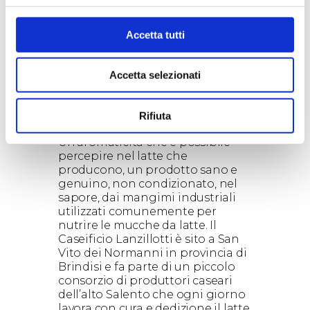
L’allevamento di questi animali
avviene in un regime di libertà e
la loro alimentazione è pertanto
Accetta tutti
composta dai prodotti delle aree
arboree e arbustive della macchia
mediterranea. Queste pregiate
Accetta selezionati
razze bovine vengono lasciate
libere di pascolare e nutrirsi
dell’’erba aromatica della
Rifiuta
campagna salentina.
Un’aromaticità che è possibile
percepire nel latte che
producono, un prodotto sano e
genuino, non condizionato, nel
sapore, dai mangimi industriali
utilizzati comunemente per
nutrire le mucche da latte. Il
Caseificio Lanzillotti è sito a San
Vito dei Normanni in provincia di
Brindisi e fa parte di un piccolo
consorzio di produttori caseari
dell’alto Salento che ogni giorno
lavora con cura e dedizione il latte