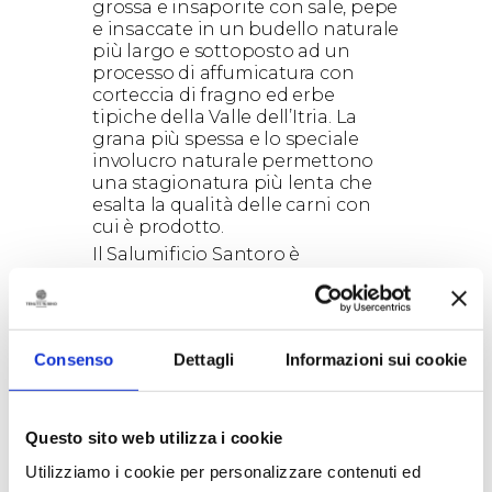
grossa e insaporite con sale, pepe
e insaccate in un budello naturale
più largo e sottoposto ad un
processo di affumicatura con
corteccia di fragno ed erbe
tipiche della Valle dell’Itria. La
grana più spessa e lo speciale
involucro naturale permettono
una stagionatura più lenta che
esalta la qualità delle carni con
cui è prodotto.
Il Salumificio Santoro è
un’azienda che produce salumi
tradizionali nel cuore della Valle
d’Itria, al centro della Puglia, nella
splendida Cisternino. Un’area
Consenso
Dettagli
Informazioni sui cookie
votata da sempre alla produzione
di salumi di alta qualità: unica
area della regione in cui si
conservano i boschi di fragno, la
Questo sito web utilizza i cookie
quercia le cui ghiande sono, da
Utilizziamo i cookie per personalizzare contenuti ed
secoli, l’alimento fondamentale