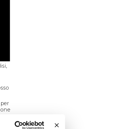
si,
osso
 per
sione
va