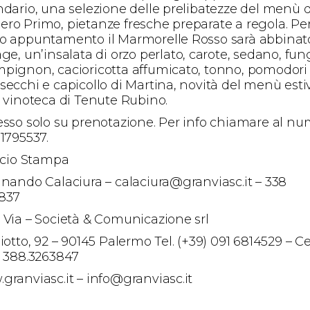
ndario, una selezione delle prelibatezze del menù d
ro Primo, pietanze fresche preparate a regola. Per 
o appuntamento il Marmorelle Rosso sarà abbinat
ge, un’insalata di orzo perlato, carote, sedano, fun
pignon, cacioricotta affumicato, tonno, pomodori
secchi e capicollo di Martina, novità del menù esti
a vinoteca di Tenute Rubino.
esso solo su prenotazione. Per info chiamare al n
 1795537.
ficio Stampa
inando Calaciura – calaciura@granviasc.it – 338
837
 Via – Società & Comunicazione srl
iotto, 92 – 90145 Palermo Tel. (+39) 091 6814529 – Cel
) 388.3263847
granviasc.it – info@granviasc.it