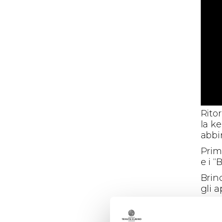
Rito
la k
abbi
Prim
e i 
Brind
gli 
per v
coin
succ