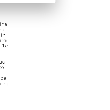
e
ine
ino
 in
ì 26
 “Le
sua
to
e
 del
swing