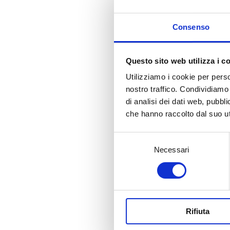
volu
vino
Consenso
lung
ingr
dell’
Questo sito web utilizza i c
mare
Utilizziamo i cookie per perso
d’Ita
Tenut
nostro traffico. Condividiamo 
di analisi dei dati web, pubbl
“Win
che hanno raccolto dal suo uti
Comu
un’e
Selezione
scopr
Necessari
fresc
del
Con 
consenso
Brind
brill
musi
abbi
Rifiuta
poi 