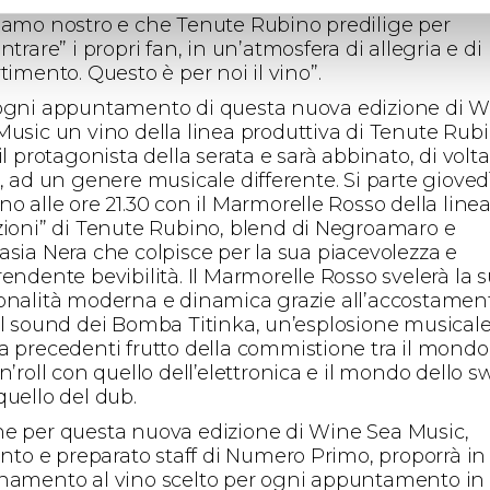
one, complicità, sentimento. E’ uno stile di vita ch
iamo nostro e che Tenute Rubino predilige per
ntrare” i propri fan, in un’atmosfera di allegria e di
timento. Questo è per noi il vino”.
ogni appuntamento di questa nuova edizione di W
Music un vino della linea produttiva di Tenute Rub
il protagonista della serata e sarà abbinato, di volta
, ad un genere musicale differente. Si parte gioved
o alle ore 21.30 con il Marmorelle Rosso della linea
zioni” di Tenute Rubino, blend di Negroamaro e
asia Nera che colpisce per la sua piacevolezza e
endente bevibilità. Il Marmorelle Rosso svelerà la 
onalità moderna e dinamica grazie all’accostamen
il sound dei Bomba Titinka, un’esplosione musical
a precedenti frutto della commistione tra il mondo
n’roll con quello dell’elettronica e il mondo dello 
quello del dub.
e per questa nuova edizione di Wine Sea Music,
tento e preparato staff di Numero Primo, proporrà in
namento al vino scelto per ogni appuntamento in