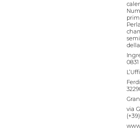
cale
Nume
prim
Perla
cham
semi
dell
Ingr
0831
L’Uf
Ferd
3229
Gran
via G
(+39
www.