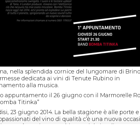
rna, nella splendida cornice del lungomare di Brindi
ermesse dedicata ai vini di Tenute Rubino in
namento alla musica.
o appuntamento il 26 giugno con il Marmorelle R
“Bomba Titinka”
isi, 23 giugno 2014. La bella stagione è alle porte e
appassionati del vino di qualità c’è una nuova occa
ivere un’esperienza multisensoriale insolita,
volgente e appassionata. Ritorna, dopo il grande
esso della prima edizione, Wine Sea Music l’iniziati