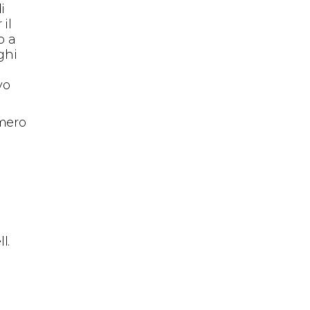
i
il
o a
ghi
vo
umero
l.