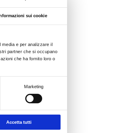
, la
del
Informazioni sui cookie
corso
l
anti
l media e per analizzare il
a
ento.
nostri partner che si occupano
azioni che ha fornito loro o
le
ano
al
Marketing
i e
uona
mo. E
Accetta tutti