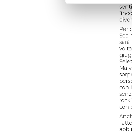
passi
sent
“inco
diver
Per 
Sea 
sarà 
volta
giugn
Sele
Malv
sorpr
pers
con 
senz
rock’
con 
Anch
l’at
abbi