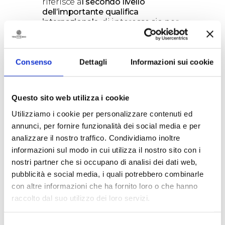
riferisce a
l secondo livello
dell’importante qualifica
internazionale
, di interesse sia per
gli appassionati del mondo del
vino che intendono acquisire
maggiore consapevolezza, ma
soprattutto ai
professionisti del
Consenso
Dettagli
Informazioni sui cookie
settore food & beverage
che
desiderano ottenere ulteriori
competenze per una maggiore
Questo sito web utilizza i cookie
professionalizzazione e
competitività.
Utilizziamo i cookie per personalizzare contenuti ed
Il
Wine & Spirit Education Trust
annunci, per fornire funzionalità dei social media e per
(WSET)
è il leader mondiale nella
analizzare il nostro traffico. Condividiamo inoltre
formazione dedicata a vini,
informazioni sul modo in cui utilizza il nostro sito con i
distillati e sake, sviluppa percorsi
nostri partner che si occupano di analisi dei dati web,
formativi qualificanti, riconosciuti
pubblicità e social media, i quali potrebbero combinarle
dalle maggiori organizzazioni
internazionali del settore
con altre informazioni che ha fornito loro o che hanno
beverage
.
raccolto dal suo utilizzo dei loro servizi.
Il secondo livello si terrà
interamente in inglese all’interno