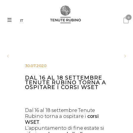
0
IT
30.07.2020
DAL 16 AL 18 SETTEMBRE
TENUTE RUBINO TORNA A
OSPITARE I CORSI WSET
Dal 16 al 18 settembre Tenute
Rubino torna a ospitare i
corsi
WSET
.
L’appuntamento di fine estate si