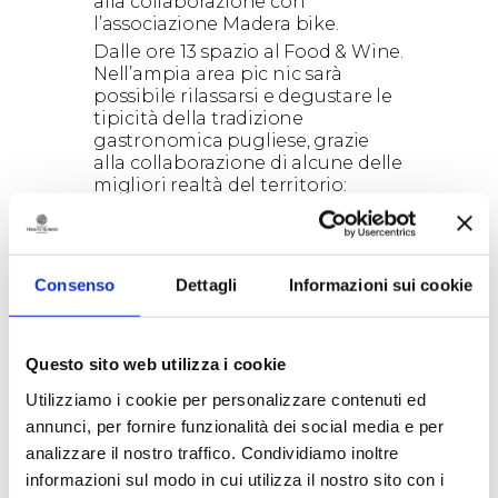
alla collaborazione con
l’associazione Madera bike.
Dalle ore 13 spazio al Food & Wine.
Nell’ampia area pic nic sarà
possibile rilassarsi e degustare le
tipicità della tradizione
gastronomica pugliese, grazie
alla collaborazione di alcune delle
migliori realtà del territorio:
Caseificio Lanzillotti, Salumificio
Santoro, Panificio Lu Furnu a
petra, Dolci Creazioni di Fabio
Ravone, prelibatezze
Consenso
Dettagli
Informazioni sui cookie
accompagnate dai vini di Tenute
Rubino.
Dalle ore 14 alle 17.30 in scena il
Questo sito web utilizza i cookie
momento riservato al
divertissement per tutti: l’area
Utilizziamo i cookie per personalizzare contenuti ed
verde del prato si trasformerà
annunci, per fornire funzionalità dei social media e per
nella piazza dei giochi e della
analizzare il nostro traffico. Condividiamo inoltre
danza, a cura delle associazioni
Casarmonica e Appia Ensamble.
informazioni sul modo in cui utilizza il nostro sito con i