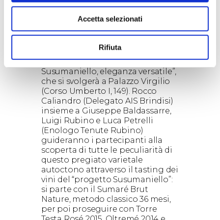
Pierangelo Argentieri, Presidente
provinciale Federalberghi, Teo Titi,
Accetta selezionati
Presidente sezione turismo
Confindustria Brindisi e Carmelo
Grassi, Presidente Teatro
Rifiuta
Pubblico Pugliese.
A seguire la master class “Il
Susumaniello, eleganza versatile”,
che si svolgerà a Palazzo Virgilio
(Corso Umberto I, 149). Rocco
Caliandro (Delegato AIS Brindisi)
insieme a Giuseppe Baldassarre,
Luigi Rubino e Luca Petrelli
(Enologo Tenute Rubino)
guideranno i partecipanti alla
scoperta di tutte le peculiarità di
questo pregiato varietale
autoctono attraverso il tasting dei
vini del “progetto Susumaniello”:
si parte con il Sumaré Brut
Nature, metodo classico 36 mesi,
per poi proseguire con Torre
Testa Rosé 2015, Oltremé 2014 e