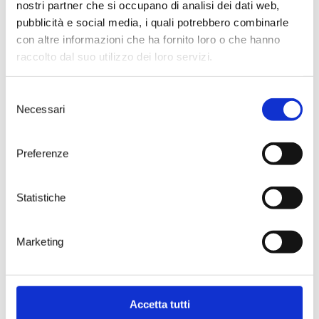
Fino a quando il grande tiro alla
nostri partner che si occupano di analisi dei dati web,
fune farà calare il sipario sulla
pubblicità e social media, i quali potrebbero combinarle
prima fase di questa giornata.
con altre informazioni che ha fornito loro o che hanno
Alle 17.30 inizia il programma
raccolto dal suo utilizzo dei loro servizi.
degli appuntamenti in città. Si
parte con un talk show dal titolo
“Brindisi e il Vino: uno risorsa
Selezione
spendibile e nuovi scenari della
Necessari
del
città” che si svolgerà presso il
consenso
Grande Albergo Internazionale
(Viale Regina Margherita, 23).
Preferenze
Walter Baldacconi (direttore
Studio 100 TV) modererà
l’incontro che, dopo
Statistiche
l’introduzione di Luigi Rubino,
vedrà confrontarsi sul tema
Loredana Capone, Assessore
Marketing
Sviluppo Economico Regione
Puglia, Angela Carluccio, Sindaco
di Brindisi, Giuseppe Baldassare,
Componente Commissione
Didattica Nazionale AIS,
Accetta tutti