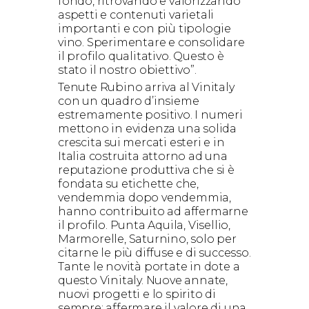
fondo, ritrovando e valorizzando
aspetti e contenuti varietali
importanti e con più tipologie
vino. Sperimentare e consolidare
il profilo qualitativo. Questo è
stato il nostro obiettivo”.
Tenute Rubino arriva al Vinitaly
con un quadro d’insieme
estremamente positivo. I numeri
mettono in evidenza una solida
crescita sui mercati esteri e in
Italia costruita attorno ad una
reputazione produttiva che si è
fondata su etichette che,
vendemmia dopo vendemmia,
hanno contribuito ad affermarne
il profilo. Punta Aquila, Visellio,
Marmorelle, Saturnino, solo per
citarne le più diffuse e di successo.
Tante le novità portate in dote a
questo Vinitaly. Nuove annate,
nuovi progetti e lo spirito di
sempre: affermare il valore di una