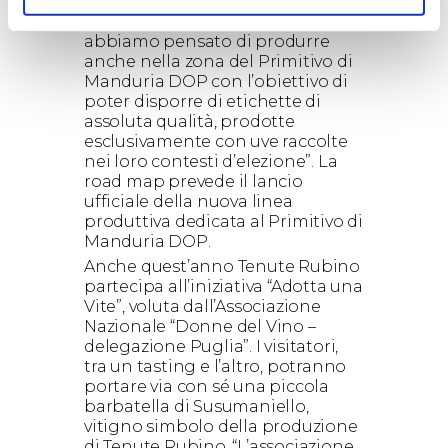
dedicati ai vitigni storici della
Puglia – spiega Luigi Rubino, –
abbiamo pensato di produrre
anche nella zona del Primitivo di
Manduria DOP con l’obiettivo di
poter disporre di etichette di
assoluta qualità, prodotte
esclusivamente con uve raccolte
nei loro contesti d’elezione”. La
road map prevede il lancio
ufficiale della nuova linea
produttiva dedicata al Primitivo di
Manduria DOP.
Anche quest’anno Tenute Rubino
partecipa all’iniziativa “Adotta una
Vite”, voluta dall’Associazione
Nazionale “Donne del Vino –
delegazione Puglia”. I visitatori,
tra un tasting e l’altro, potranno
portare via con sé una piccola
barbatella di Susumaniello,
vitigno simbolo della produzione
di Tenute Rubino. “L’associazione