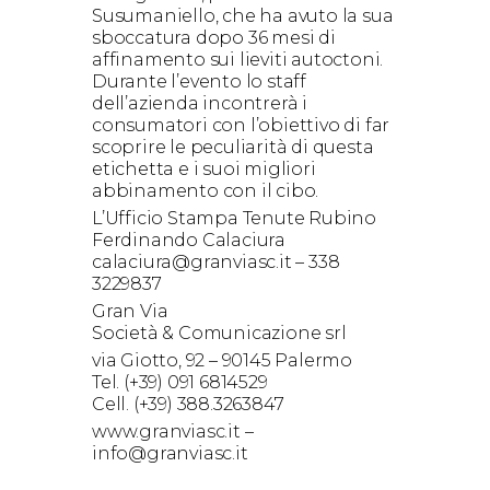
Susumaniello, che ha avuto la sua
sboccatura dopo 36 mesi di
affinamento sui lieviti autoctoni.
Durante l’evento lo staff
dell’azienda incontrerà i
consumatori con l’obiettivo di far
scoprire le peculiarità di questa
etichetta e i suoi migliori
abbinamento con il cibo.
L’Ufficio Stampa Tenute Rubino
Ferdinando Calaciura
calaciura@granviasc.it – 338
3229837
Gran Via
Società & Comunicazione srl
via Giotto, 92 – 90145 Palermo
Tel. (+39) 091 6814529
Cell. (+39) 388.3263847
www.granviasc.it –
info@granviasc.it