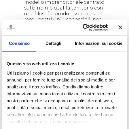
modello imprenditoriale centrato
sul binomio qualità territorio con
una filosofia produttiva che ha
reso i nostri vini riconoscibili per
stile produttivo e territorialità”.
A Verona, presso il padiglione 11
stand G3, l’azienda accoglierà gli
Consenso
Dettagli
Informazioni sui cookie
operatori e i consumatori in uno
stand che richiama l’identità
salentina. in degustazione le
nuove annate dei vini in
Questo sito web utilizza i cookie
commercio, con una particolare
attenzione rivolta soprattutto ai
Utilizziamo i cookie per personalizzare contenuti ed
nuovi millesimi dei vitigni rari,
annunci, per fornire funzionalità dei social media e per
come l’Ottavianello, il Bianco
analizzare il nostro traffico. Condividiamo inoltre
d’Alessano e il Minutolo, rilanciati
informazioni sul modo in cui utilizza il nostro sito con i
l’anno scorso con la linea “Le
nostri partner che si occupano di analisi dei dati web,
Riscoperte”, che vede queste
varietà crescere in quelle
pubblicità e social media, i quali potrebbero combinarle
specifiche aree in cui hanno dato
con altre informazioni che ha fornito loro o che hanno
storicamente le migliori
raccolto dal suo utilizzo dei loro servizi.
espressioni in termini di qualità.