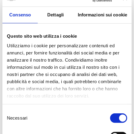
ci stava guardando, sorpresi, ci
perdiamo. Può trattarsi di un
Consenso
Dettagli
Informazioni sui cookie
unico, puro momento, oppure
il
principio di storia che durerà a
lungo finché l’incantesimo non si
estinguerà
, confuso negli sguardi
Questo sito web utilizza i cookie
di ieri e in quelli di domani.
Utilizziamo i cookie per personalizzare contenuti ed
Questo non è dato saperlo.
La
annunci, per fornire funzionalità dei social media e per
sola cosa che conosciamo con
esattezza è quell’unico momento,
analizzare il nostro traffico. Condividiamo inoltre
quei secondi in cui, senza nessun
informazioni sul modo in cui utilizza il nostro sito con i
preavviso, qualcosa che era dentro
nostri partner che si occupano di analisi dei dati web,
di noi oltrepassa i confini del
pubblicità e social media, i quali potrebbero combinarle
nostro corpo
, depositandosi in
con altre informazioni che ha fornito loro o che hanno
quello di un altro, e
viceversa.
Qualcosa che è in di noi
raccolto dal suo utilizzo dei loro servizi.
ma che, allo stesso tempo, va oltre
noi
.
Oltremé
. Così, Luigi e Romina
Selezione
Rubino hanno voluto chiamare
Necessari
questa inafferrabile emozione,
del
riuscendo a raccoglierla in una
consenso
bottiglia di
vino Susumaniello
che