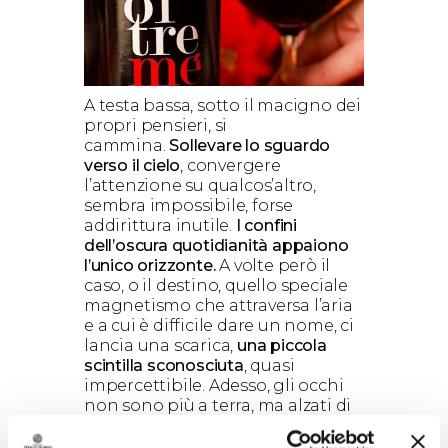
A testa bassa, sotto il macigno dei
propri pensieri, si
cammina.
Sollevare lo sguardo
verso il cielo
, convergere
l’attenzione su qualcos’altro,
sembra impossibile, forse
addirittura inutile.
I confini
dell’oscura quotidianità appaiono
l’unico orizzonte.
A volte però il
caso, o il destino, quello speciale
magnetismo che attraversa l’aria
e a cui è difficile dare un nome, ci
lancia una scarica,
una piccola
scintilla sconosciuta
, quasi
impercettibile. Adesso, gli occhi
non sono più a terra, ma alzati di
fronte, e
nella magia di un secondo
sguardo
, quello di un altro che già