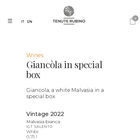
0
IT
EN
Wines
Giancòla in special
box
Giancola, a white Malvasia in a
special box.
Vintage 2022
Malvasia bianca
IGT SALENTO
White
0,75 l